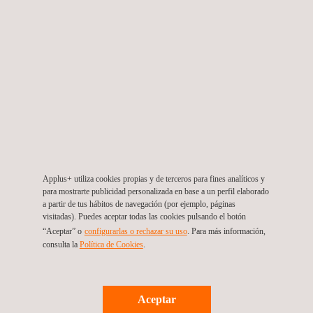
SERVICIOS RELACIONADOS
Applus+ utiliza cookies propias y de terceros para fines analíticos y
para mostrarte publicidad personalizada en base a un perfil elaborado
a partir de tus hábitos de navegación (por ejemplo, páginas
visitadas). Puedes aceptar todas las cookies pulsando el botón
“Aceptar” o
configurarlas o rechazar su uso
. Para más información,
consulta la
Política de Cookies
.
Consultoría Eólica
Aceptar