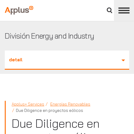
Cerrar
panel
Applus+
de
división
División Energy and Industry
detail
Applus+ Services
Energías Renovables
Due Diligence en proyectos eólicos
Due Diligence en