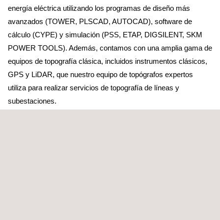
energía eléctrica utilizando los programas de diseño más
avanzados (TOWER, PLSCAD, AUTOCAD), software de
cálculo (CYPE) y simulación (PSS, ETAP, DIGSILENT, SKM
POWER TOOLS). Además, contamos con una amplia gama de
equipos de topografía clásica, incluidos instrumentos clásicos,
GPS y LiDAR, que nuestro equipo de topógrafos expertos
utiliza para realizar servicios de topografía de líneas y
subestaciones.
Los servicios de ingeniería de subestaciones incluyen la
definición de los criterios básicos de cada instalación y la
evaluación de soluciones en función de las necesidades
específicas de cada proyecto. También ofrecemos
asesoramiento técnico para la definición y adquisición de
equipos principales, estudios de selectividad y coordinación de
protecciones eléctricas, protocolos de puesta en marcha,
diseño del trazado de subestaciones, revisión y verificación de