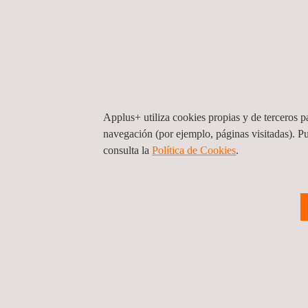
con mejor gestión digital del marketing y la comun
La transformación digital es constante también e
Challenge: combinando tres tecnologías, estamos
y que los empleados puedan entablar una conversa
responde en inglés y castellano; es capaz de lan
contestar, es capaz de escalar las consultas a un
Applus+ utiliza cookies propias y de terceros pa
navegación (por ejemplo, páginas visitadas). P
El proceso de digitalización de Applus+ en su co
consulta la
Política de Cookies
.
empresas del mundo en la categoría de Mejor Inicia
construir una cultura de la innovación global. De
vanguardia, siempre con el objetivo de alcanzar n