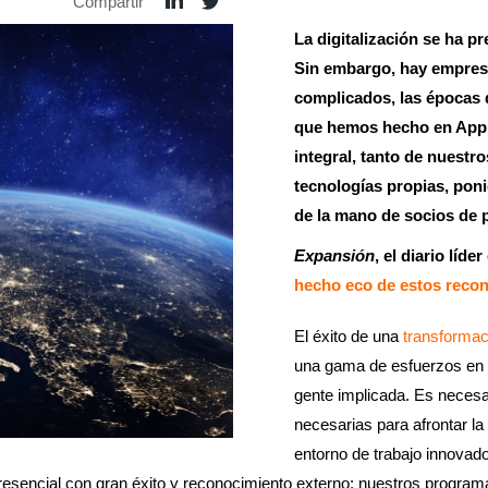
Compartir
La digitalización se ha p
Sin embargo, hay empres
complicados, las épocas d
que hemos hecho en Applu
integral, tanto de nuest
tecnologías propias, pon
de la mano de socios de 
Expansión
, el diario lí
hecho eco de estos reco
El éxito de una
transformaci
una gama de esfuerzos en t
gente implicada. Es necesa
necesarias para afrontar l
entorno de trabajo innovad
sencial con gran éxito y reconocimiento externo: nuestros programas