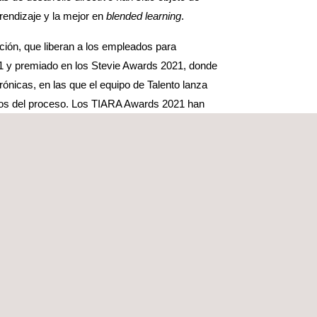
rendizaje y la mejor en
blended learning
.
ción, que liberan a los empleados para
021 y premiado en los Stevie Awards 2021, donde
rónicas, en las que el equipo de Talento lanza
ados del proceso. Los TIARA Awards 2021 han
n tecnología digital aplicada a la adquisición de
 para llevar a cabo una digitalización completa de
alia y Portugal) la mayoría de los módulos de
meros proyectos realizados completamente
online
,
plo de ello es nuestracomunicación interna, que ha
mientos que se entregan en EE UU a las empresas