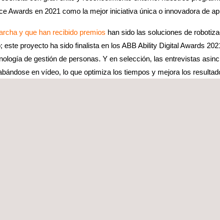
e Awards en 2021 como la mejor iniciativa única o innovadora de ap
marcha y que han recibido premios
han sido las soluciones de robotiza
este proyecto ha sido finalista en los ABB Ability Digital Awards 2
nología de gestión de personas. Y en selección, las entrevistas asinc
abándose en vídeo, lo que optimiza los tiempos y mejora los result
 las tres mejores empresas de Europa por sus innovadoras prácticas e
tiempos difíciles, nos hemos aliado con Workday, la herramienta líder
Applus+ ha implementado simultáneamente en tres países (España, It
han realizado con anterioridad. Se trata también de uno de los pri
ificial
 tenga éxito, debe alcanzar a todas las áreas de la empresa. Un ejem
re ellos cuatro galardones en los AVA Digital Awards 2021, reconoci