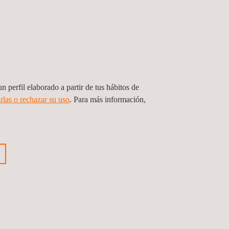
ica en el mundo junto a Microsoft y Turing
enviar mensajes a los empleados a través de Teams,
municación interna. El
bot
entiende 86 idiomas y
r con el lenguaje natural; y, cuando no puede
n perfil elaborado a partir de tus hábitos de
rlas o rechazar su uso
. Para más información,
e la compañía quedó entre las cinco mejores
cultura corporativa y nuestras iniciativas para
iones digitales y líder en investigación de
allá de los estándares.