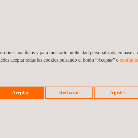
icación a nivel mundial.
n este ámbito, ya que Applus+ está implementando una herramienta ún
 desarrollando un
bot
basado en inteligencia artificial que permite 
ción bidireccional y directa con la compañía sobre temáticas de co
zar comunicados directamente al empleado y de reconocer e interactua
 equipo técnico.
ra fines analíticos y para mostrarte publicidad personalizada en base a u
uedes aceptar todas las cookies pulsando el botón “Aceptar” o
configura
njunto ha sido reconocido en los Business Culture Awards 2021, dond
tiva de Transformación Digital, y entre las mejores ocho por nuestra 
 esta manera, Applus+ se muestra como una compañía experta en soluc
uevos horizontes digitales y hacer honor a nuestro lema: juntos, más 
Aceptar
Rechazar
Ajustes