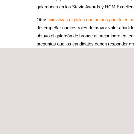
galardones en los Stevie Awards y HCM Excellenc
Otras
iniciativas digitales que hemos puesto en 
desempeñar nuevos roles de mayor valor añadido; 
obtuvo el galardón de bronce al mejor logro en tec
preguntas que los candidatos deben responder gr
reconocido estas entrevistas; Applus+ quedó entre
talento.
Como culminación de este salto hacia el futuro en 
los procesos de gestión de personas. En un año, 
Workday, algo que pocas empresas a nivel global 
sin reuniones presenciales.
Una comunicación interna con inteligencia… art
Para que una estrategia de transformación digital
recibido varios premios en los últimos años, ent