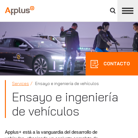
Cerrar
panel
Applus+
de
división
CONTACTO
Services
Ensayo e ingeniería de vehículos
Ensayo e ingeniería
de vehículos
Applus+ está a la vanguardia del desarrollo de