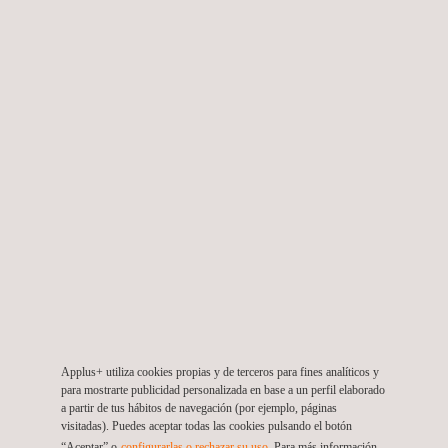
Applus+ llevará a cabo actividades específicas como el
monitoreo en línea de 22 estaciones, monitoreos semestrales
de calidad del aire, ruido y vibraciones, suministro de repuestos
y consumibles, operación y mantenimiento de equipos, y
suministro de licencias para la generación de ICAs, así como la
gestión de riesgos y mitigación.
Uno de los principales riesgos asociados al proyecto es la
posibilidad de fallas en los equipos debido a la operación. Para
mitigar este riesgo, Applus+ implementará rigurosos planes de
mantenimiento preventivo y
control de la calidad de sistemas
NGC2 y EAS
, asegurando que todos los equipos funcionen de
manera óptima durante toda la duración del proyecto.
Para mantener informados a los socios y clientes sobre los
Applus+ utiliza cookies propias y de terceros para fines analíticos y
avances del proyecto, Applus+ realizará reuniones mensuales
para mostrarte publicidad personalizada en base a un perfil elaborado
de seguimiento y organizará visitas . Esto asegura una
a partir de tus hábitos de navegación (por ejemplo, páginas
visitadas). Puedes aceptar todas las cookies pulsando el botón
comunicación clara y una difusión efectiva de los resultados del
“Aceptar” o
configurarlas o rechazar su uso
. Para más información,