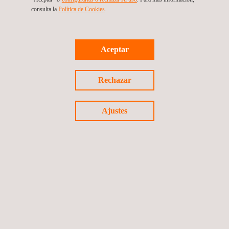
proyecto.
consulta la
Política de Cookies
.
Este proyecto refuerza el compromiso de Applus+ con la
sostenibilidad, la innovación y la excelencia en el
sector minero
Aceptar
en América Latina.
Rechazar
Ajustes
Volver a noticias
Noticia anterior
Siguiente noticia
Síguenos