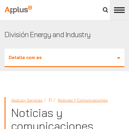
Cerrar
panel
Applus+
de
división
División Energy and Industry
Detalle com es
EI
Applus+ Services
Noticias Y Comunicaciones
Noticias y
comunicaciones