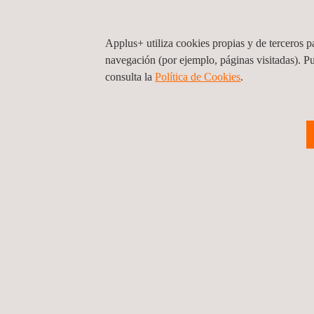
ambientales, ensayos de vibraciones, de choqu
Ensayos de materiales: ensayos rutinarios y de 
Applus+ utiliza cookies propias y de terceros pa
aditivos utilizados en componentes de automoci
navegación (por ejemplo, páginas visitadas). P
electroplating
, textiles, vinilos, cueros y metal
consulta la
Política de Cookies
.
Applus+ Reliable Analysis web:
www.ralab.com
Volver a Nuestras Marcas