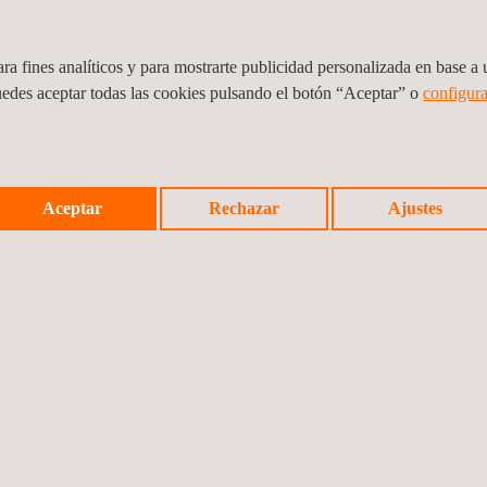
e, acústicos y de durabilidad.
alta complejidad para productos, materiales y
ra fines analíticos y para mostrarte publicidad personalizada en base a u
ón y en interiores (plásticos, recubrimientos,
uedes aceptar todas las cookies pulsando el botón “Aceptar” o
configura
es).
Aceptar
Rechazar
Ajustes
Previ