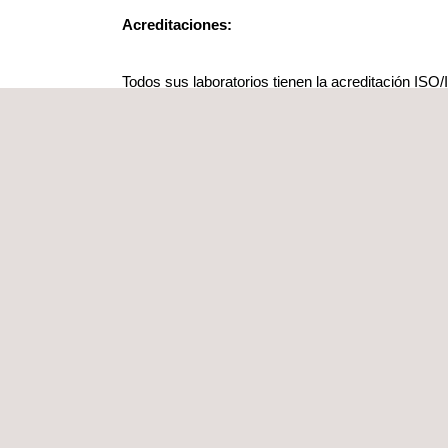
Acreditaciones:
Todos sus laboratorios tienen la acreditación ISO
de reconocimientos clave de fabricantes globale
como de los principales fabricantes chinos, NI
entre otros.
Servicios:
Ensayos de EMC: Applus+ Reliable Analysis cuen
ensayos componentes de automoción, incluyen
tensión de los nuevos EV.
Ensayos de componentes eléctricos: Sus labor
ensayos para componentes eléctricos, como c
eléctricas, cargas químicas y otros requisitos
Ensayos de componentes no eléctricos: La em
equipos avanzados para realizar ensayos a c