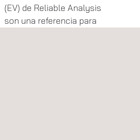
(EV) de Reliable Analysis
son una referencia para
los fabricantes globales
de la automoción y los
nuevos fabricantes
chinos de EV.