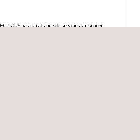
/IEC 17025 para su alcance de servicios y disponen
s, como Ford, FCA, GM, Volkswagen y Tesla, así
O, SAIC, Geely, Zoyte, GWM, FAW, BAIC y GAC,
ta con instalaciones de primer nivel para
do motores eléctricos y componentes de alta
atorios ambientales cubren una amplia gama de
argas climáticas, cargas mecánicas, cargas
 funcionales.
presa dispone de grandes cámaras de ensayo y
omponentes no eléctricos, como simulaciones