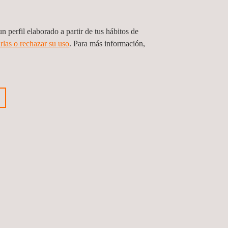
n perfil elaborado a partir de tus hábitos de
rlas o rechazar su uso
. Para más información,
ous brand
Next Brand