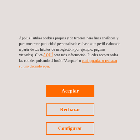
incluso identificar averías rápidamente para optimizar del coste
de mantenimiento.
Applus+ utiliza cookies propias y de terceros para fines analíticos y
para mostrarte publicidad personalizada en base a un perfil elaborado
a partir de tus hábitos de navegación (por ejemplo, páginas
visitadas). Clica
AQUÍ
para más información. Puedes aceptar todas
las cookies pulsando el botón “Aceptar” o
configurarlas o rechazar
su uso clicando aquí.
VENTAJAS Y BENEFICIOS
Aceptar
Aumento de la calidad:
Mejora tecnológica
Procesamiento inteligente de datos
Rechazar
Cálculo de distancias más preciso
Reducción de costes:
Configurar
Inspecciones simultáneas
Mayor velocidad de vuelo