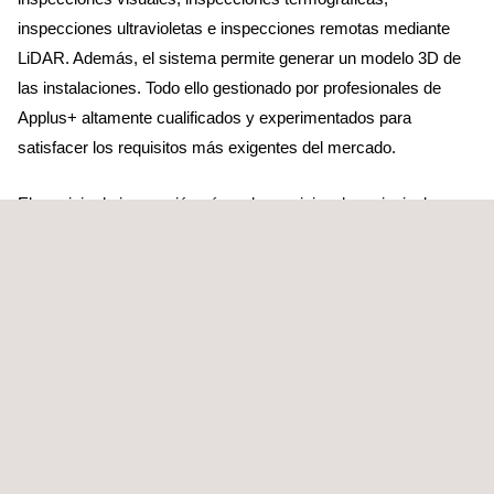
inspecciones ultravioletas e inspecciones remotas mediante
LiDAR. Además, el sistema permite generar un modelo 3D de
las instalaciones. Todo ello gestionado por profesionales de
Applus+ altamente cualificados y experimentados para
satisfacer los requisitos más exigentes del mercado.
El servicio de inspección aérea da servicio a las principales
empresas de transporte y distribución de la Península Ibérica.
Además, multinacionales energéticas han depositado su
confianza en nosotros fuera de nuestras fronteras: Rumanía,
Italia, Francia, Andorra, Colombia, Australia y Panamá, son
algunos de los países donde hemos prestado nuestros
servicios.
Applus+ cuenta con la certificación de operador de drones en
EASA ESPxxx4rwd2hcqdk.