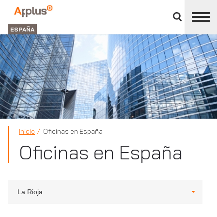
Cerrar
panel
Applus+
de
GROUP
división
ESPAÑA
Inicio
Oficinas en España
Oficinas en España
La Rioja