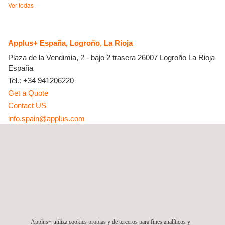
Ver todas
Applus+ España, Logroño, La Rioja
Plaza de la Vendimia, 2 - bajo 2 trasera
26007
Logroño
La Rioja
España
Tel.:
+34 941206220
Get a Quote
Contact US
info.spain@applus.com
www.applus.com/global/es/
Applus+ (División Energy & Industry), La Rioja, España
Barlovento Applus+, Spain, La Rioja
C/ Pintor Sorolla Nº 8, 1º A
26007
Logroño
La Rioja
España
Tel.:
+34 941 287 347
Fax.:
+34 941 287 348
Applus+ utiliza cookies propias y de terceros para fines analíticos y