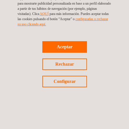
Get a Quote
para mostrarte publicidad personalizada en base a un perfil elaborado
a partir de tus hábitos de navegación (por ejemplo, páginas
Contact US
visitadas). Clica
AQUÍ
para más información. Puedes aceptar todas
brn@barloventoapplus.com
las cookies pulsando el botón “Aceptar” o
configurarlas o rechazar
https://www.barloventoapplus.com/
su uso clicando aquí.
Barlovento Recursos Naturales S.L
Aceptar
Síguenos
Rechazar
Configurar
Política de privacidad
©2026 Applus+
Política de cookies