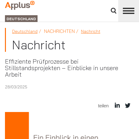
Close
divisions
APPLUS+
panel
GROUP
DEUTSCHLAND
NACHRICHTEN
Deutschland
Nachricht
Nachricht
Effiziente Prüfprozesse bei
Stillstandsprojekten – Einblicke in unsere
Arbeit
28/03/2025
teilen