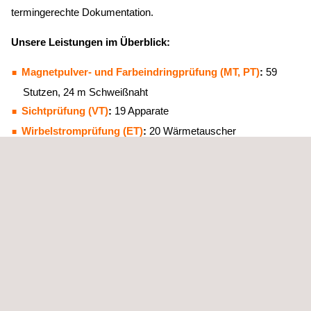
termingerechte Dokumentation.
Unsere Leistungen im Überblick:
Magnetpulver- und Farbeindringprüfung (MT, PT)
:
59
Stutzen, 24 m Schweißnaht
Sichtprüfung (VT)
:
19 Apparate
Wirbelstromprüfung (ET)
:
20 Wärmetauscher
Ultraschall-Wanddickenmessung (USWD):
2336
Messpunkte
Ultraschallprüfung (UT)
:
155 m Schweißnaht
C-Scan:
ca. 93 m²
Digitale Radiografie (RT):
247 Prüfpunkte
Flexibilität bei zusätzlichen Anforderungen
Dank der engen Zusammenarbeit unserer Expertinnen und
Experten aus verschiedenen Standorten konnten alle
Prüfaufgaben termingerecht abgeschlossen und die finale