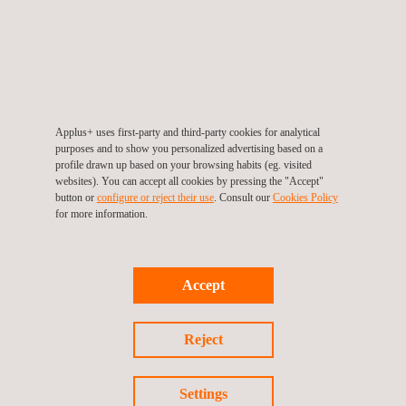
Dokumentation fristgerecht bereitgestellt werden. Die
erfolgreiche Umsetzung hat unseren Kunden überzeugt – so
sehr, dass wir nun auch für regelmäßige Einsätze angefragt
wurden.
Wie sieht Ihr nächstes Stillstandsprojekt aus?
Mit Applus+
Applus+ uses first-party and third-party cookies for analytical
purposes and to show you personalized advertising based on a
als Partner profitieren Sie von schnellen Prüfprozessen,
profile drawn up based on your browsing habits (eg. visited
flexiblen Lösungen und maximaler
websites). You can accept all cookies by pressing the "Accept"
button or
configure or reject their use
. Consult our
Cookies Policy
Qualitätssicherung.
Kontaktieren Sie uns und lassen Sie uns
for more information.
gemeinsam Ihre Anforderungen besprechen!
Accept
Reject
Return to news
Frühere Nachrichten
Nächste Neuigkeiten
Settings