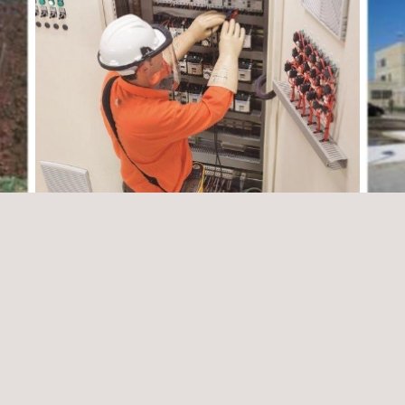
Asesoría Para Inspección Técnica Ejecución
Aseso
rama
de la Normalización Hospita De La Ciudad
De La
De Castro
Valle
Chile
Chile