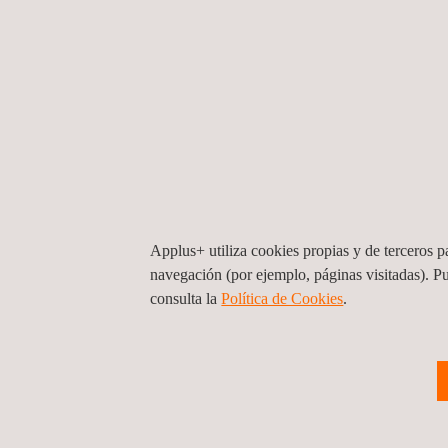
Applus+ utiliza cookies propias y de terceros pa
navegación (por ejemplo, páginas visitadas). P
consulta la
Política de Cookies
. ​​
Servicios De Consultoría Para La
Supervisión De Estudios Y Obras Del
Proyecto Reconstrucción Por Emergenci
El Salvador