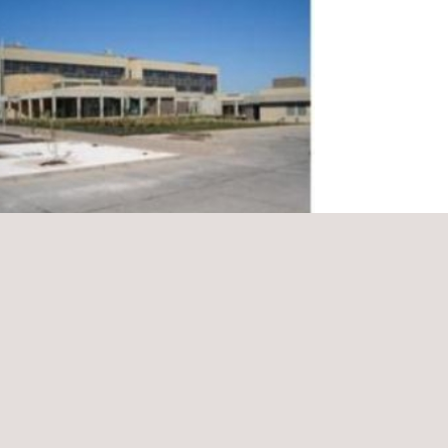
ría Para Inspección Técnica Ejecución
 Reposición Hospital de la Ciudad de
nar