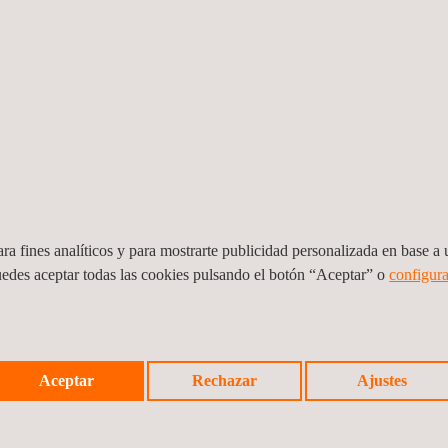
ra fines analíticos y para mostrarte publicidad personalizada en base a u
uedes aceptar todas las cookies pulsando el botón “Aceptar” o
configura
Supervisión de la Construcción de la Obra
Super
del Centro de Administración de Justicia –
del C
Aceptar
Rechazar
Ajustes
a...
CAJ Playa Grande, Ixcán, Q
Escui
Guatemala
Guate