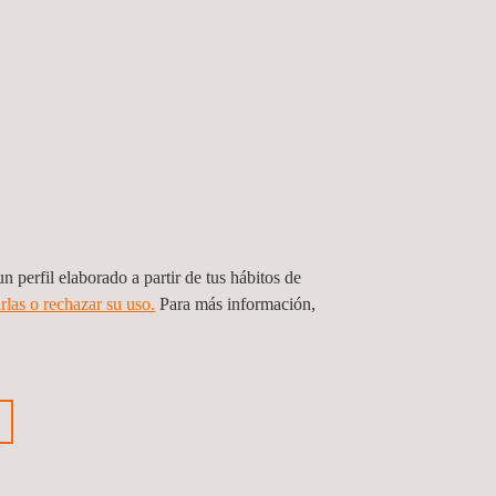
n perfil elaborado a partir de tus hábitos de
rlas o rechazar su uso.
Para más información,
visión de la Construcción de la Obra
entro Regional de Justicia – CRJ
ntla
mala