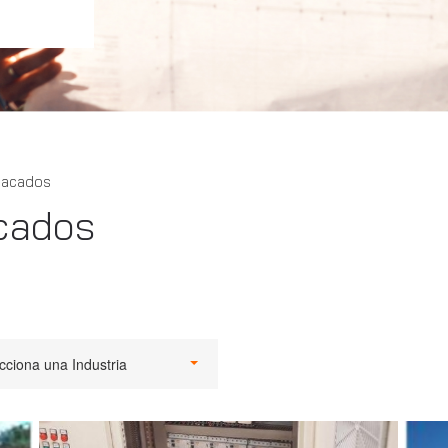
tacados
cados
cciona una Industria