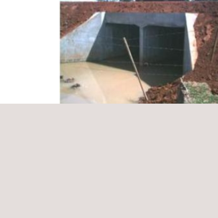
Fiscalización De Las Obras De
Pavimentación Pétrea Dentro Del Prog
De Corredores Viales Del Paraguay
Paraguay