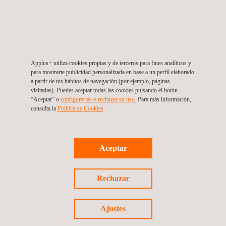
Inspección de parques de atracciones
Applus+ utiliza cookies propias y de terceros para fines analíticos y
para mostrarte publicidad personalizada en base a un perfil elaborado
a partir de tus hábitos de navegación (por ejemplo, páginas
visitadas). Puedes aceptar todas las cookies pulsando el botón
“Aceptar” o
configurarlas o rechazar su uso.
Para más información,
Inspecciones y auditorías de salud e
consulta la
Política de Cookies
. ​​
higiene en el trabajo
Aceptar
Investigacion de accidentes
Rechazar
Ajustes
Telecom & Network Eng. – Tech.
Supervision