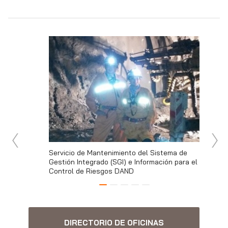
es y el
Servicio de Mantenimiento del Sistema de
Servicio
ías peligrosas
Gestión Integrado (SGI) e Información para el
Temprana
.
Control de Riesgos DAND
DIRECTORIO DE OFICINAS