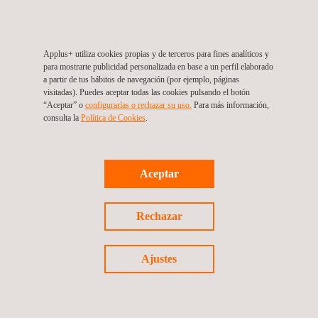
legalización según la regulación de accidentes graves.
Fase de operación
Applus+ utiliza cookies propias y de terceros para fines analíticos y
Supervisión e inspección de O&M.
para mostrarte publicidad personalizada en base a un perfil elaborado
Análisis e inspección de la condición de integridad de
a partir de tus hábitos de navegación (por ejemplo, páginas
visitadas). Puedes aceptar todas las cookies pulsando el botón
activos.
“Aceptar” o
configurarlas o rechazar su uso.
Para más información,
Análisis de fallos y estudios metalúrgicos.
consulta la
Política de Cookies
. ​​
Software
para monitoreo de inspecciones.
Ensayos de atracciones
Aceptar
Mediciones de aceleración y velocidad.
Pruebas predictivas mecánicas.
Rechazar
Pruebas eléctricas y mantenimiento predictivo.
Asistencia técnica eléctrica.
Ajustes
Ensayos no destructivos convencionales (NDT).
Ensayos no destructivos semiavanzados (inspección en
servicio).