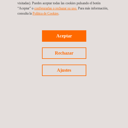
visitadas). Puedes aceptar todas las cookies pulsando el botón
“Aceptar” o
configurarlas o rechazar su uso.
Para más información,
consulta la
Política de Cookies
. ​​
Ingenierías y Peritaje para la ampliación de la
Planta de Ensamble de modelo Ducato en Saltillo
Aceptar
México
Rechazar
Ajustes