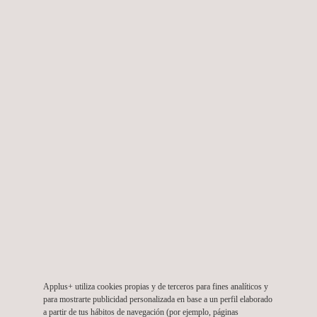
Estudios Topográficos para Los Nuevos Talleres en
las Instalaciones de Carbones de la Jagua
Colombia
Applus+ utiliza cookies propias y de terceros para fines analíticos y
para mostrarte publicidad personalizada en base a un perfil elaborado
a partir de tus hábitos de navegación (por ejemplo, páginas