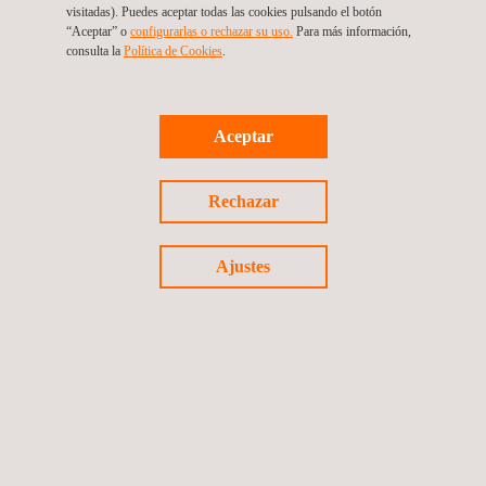
visitadas). Puedes aceptar todas las cookies pulsando el botón
“Aceptar” o
configurarlas o rechazar su uso.
Para más información,
consulta la
Política de Cookies
. ​​
Diseño y revisión de redes de telecomunicaciones,
incluyendo la actualización y digitalización en los
sistemas
Aceptar
Colombia
Rechazar
Ajustes