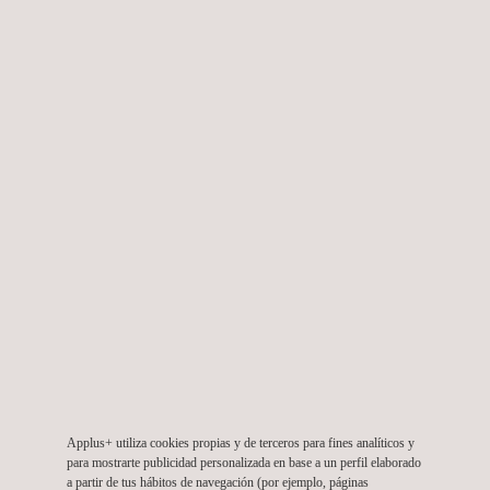
Optimización e Ingeniería de Radio Frecuencia para
las redes de telecomunicaciones del operador
Tigoune
Colombia
Applus+ utiliza cookies propias y de terceros para fines analíticos y
para mostrarte publicidad personalizada en base a un perfil elaborado
a partir de tus hábitos de navegación (por ejemplo, páginas