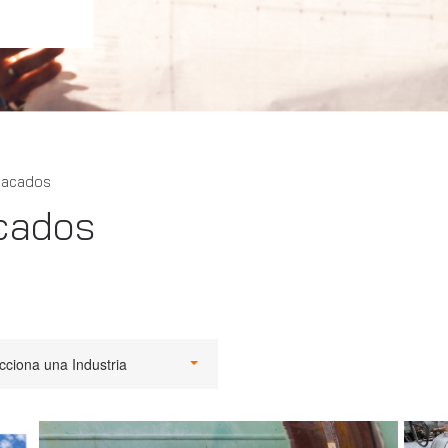
tacados
cados
cciona una Industria