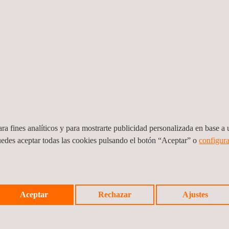
ra fines analíticos y para mostrarte publicidad personalizada en base a u
uedes aceptar todas las cookies pulsando el botón “Aceptar” o
configura
Servicios de ensayos no destructivos
Prest
de ob
Aceptar
Rechazar
Ajustes
Brasil
Colom