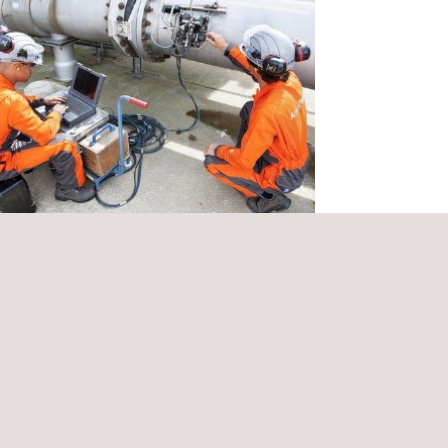
cios de inspección técnica utilizando
logías de geofísica superficial
bia