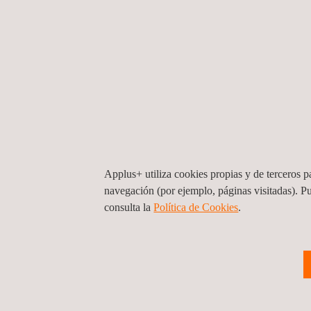
Applus+ utiliza cookies propias y de terceros pa
navegación (por ejemplo, páginas visitadas). P
consulta la
Política de Cookies
. ​​
Inspección de tanques de la flota /
reparación de tanques.
Brasil