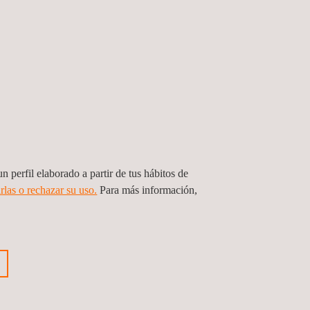
n perfil elaborado a partir de tus hábitos de
rlas o rechazar su uso.
Para más información,
ación de servicios para la supervisión
ra de los proyectos
bia