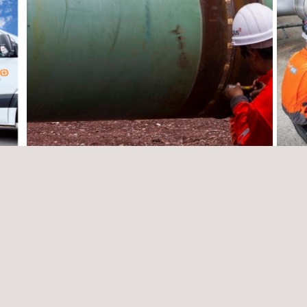
S
Servicio de inspección y evaluación de
Servi
activos físicos
tecno
Chile
Colom