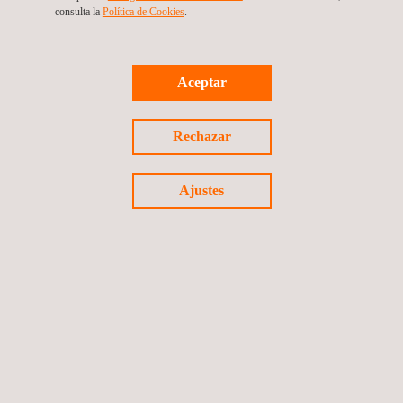
consulta la
Política de Cookies
. ​​
Servicio para el aseguramiento y manejo de la
integridad y análisis de corrosión de la gerencia de
operacione
Aceptar
Colombia
Rechazar
Ajustes