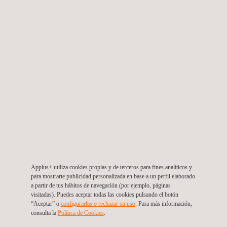
Inspección Técnica de Obras (ITO) de Limpieza y
Rehabilitación de Transformadores de Poder y
Servicios Auxilia
Chile
Applus+ utiliza cookies propias y de terceros para fines analíticos y
para mostrarte publicidad personalizada en base a un perfil elaborado
a partir de tus hábitos de navegación (por ejemplo, páginas
visitadas). Puedes aceptar todas las cookies pulsando el botón
“Aceptar” o
configurarlas o rechazar su uso
. Para más información,
consulta la
Política de Cookies
. ​