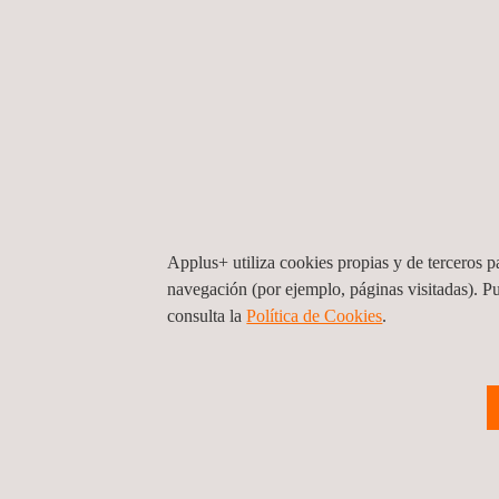
Applus+ utiliza cookies propias y de terceros pa
navegación (por ejemplo, páginas visitadas). P
consulta la
Política de Cookies
. ​
Supervisión del Contrato de Conservaci
de Caminos de la Provincia de Antofaga
y TalTal Etapa II, 2do Lla
Chile