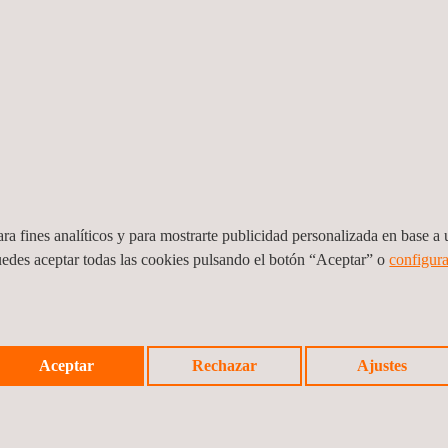
ra fines analíticos y para mostrarte publicidad personalizada en base a u
uedes aceptar todas las cookies pulsando el botón “Aceptar” o
configura
ón
Supervisión del Contrato de Conservación
Super
Aceptar
Rechazar
Ajustes
sta
de Caminos de la Provincia de Antofagasta,
Nicol
Sector Comuna de Antofagas
Huasc
Chile
Chile