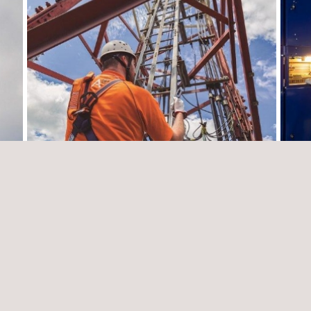
e
Diseño e Interventoría de Redes de
Consu
s
Telecomunicaciones
Tran
Colombia
Colom