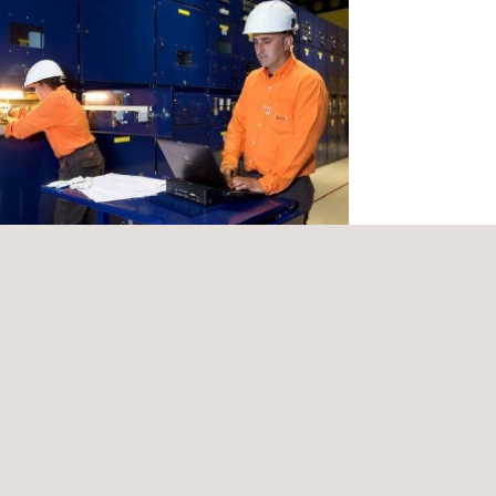
ltoría e Interventoría de Líneas de
smisión y Subestación ESSA
bia