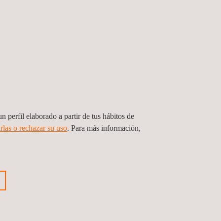
n perfil elaborado a partir de tus hábitos de
rlas o rechazar su uso
. Para más información,
visión de la reposición del Puente
asa en Ruta C-530, provincia de
o, región de Atacama