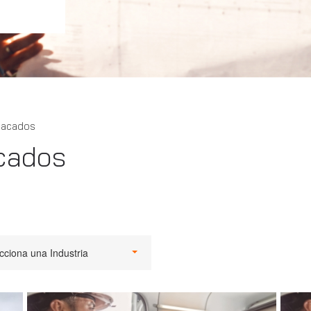
tacados
cados
cciona una Industria