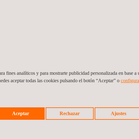
ra fines analíticos y para mostrarte publicidad personalizada en base a u
uedes aceptar todas las cookies pulsando el botón “Aceptar” o
configura
e
Mantenimiento preventivo y correctivo de
Servi
Aceptar
Rechazar
Ajustes
las subestaciones de alta tensión
distr
orien
Colombia
Guate