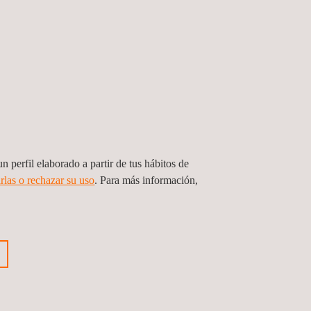
n perfil elaborado a partir de tus hábitos de
rlas o rechazar su uso
. Para más información,
cios integrados para el proceso de
ibución de energía eléctrica. Zona
te y occidente
mala