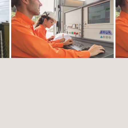
to
Servicio de ingeniería de alta tensión de
Super
energía eléctrica (Líneas y subestaciones).
subes
Sujeto a demanda.
Chile
Perú