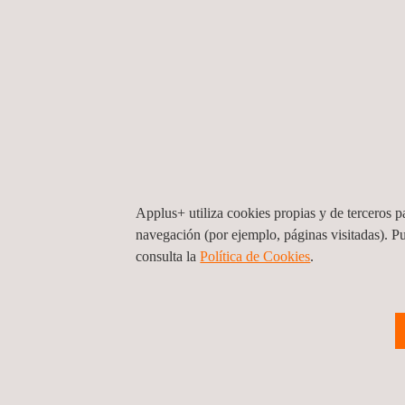
Applus+ utiliza cookies propias y de terceros pa
navegación (por ejemplo, páginas visitadas). P
consulta la
Política de Cookies
. ​
Acuerdo marco de precios para montaj
electromecánico en subestaciones de
energía
Colombia