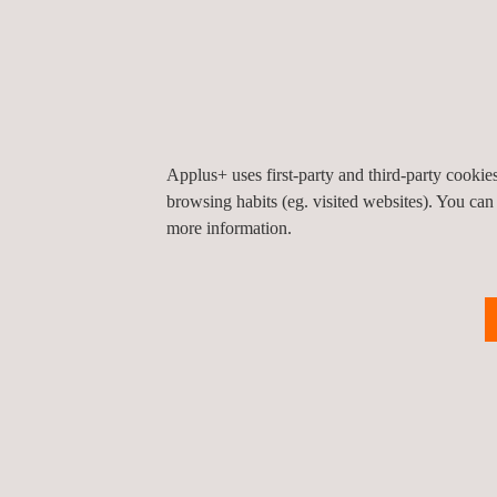
Ferramenta ODS |
G
Desempenho de
t
Sustentabilidade
Applus+ uses first-party and third-party cooki
browsing habits (eg. visited websites). You can
more information.
Serviços de Modelação 3D
S