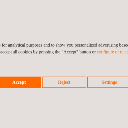
estão de projetos de
Inspeção com VARP |
ecnologias da informação
Topografia com VARP
es for analytical purposes and to show you personalized advertising bas
 accept all cookies by pressing the "Accept" button or
configure or rejec
Accept
Reject
Settings
oluções de Mobilidade
Supervisão técnica de rede
de telecomunicações