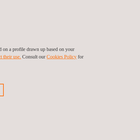
Medição da cobertura e
otimização de redes sem fios
ed on a profile drawn up based on your
t their use.
Consult our
Cookies Policy
for
s