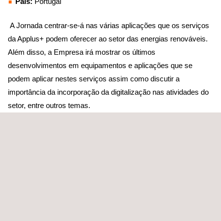
País:
Portugal
A Jornada centrar-se-á nas várias aplicações que os serviços
da Applus+ podem oferecer ao setor das energias renováveis.
Além disso, a Empresa irá mostrar os últimos
desenvolvimentos em equipamentos e aplicações que se
podem aplicar nestes serviços assim como discutir a
importância da incorporação da digitalização nas atividades do
setor, entre outros temas.
A Applus+ está empenhada em fomentar o desenvolvimento
sustentável através da inovação e da aplicação de novas
tecnologias. Sendo por isso, objetivo fundamental desta
conferência partilhar com os assistentes os serviços mais
consolidados da Empresa e os projetos de inovação que
melhor se possam adaptar às suas necessidades, mostrando-
lhes as soluções mais adequadas ao seu negócio.