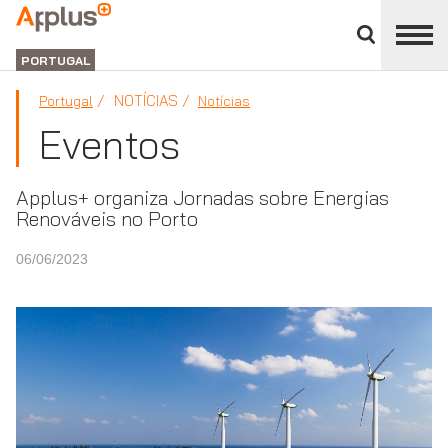
Close
divisions
Applus+
panel
GRUPO
PORTUGAL
NOTÍCIAS
Portugal
Notícias
Eventos
Applus+ organiza Jornadas sobre Energias
Renováveis no Porto
06/06/2023