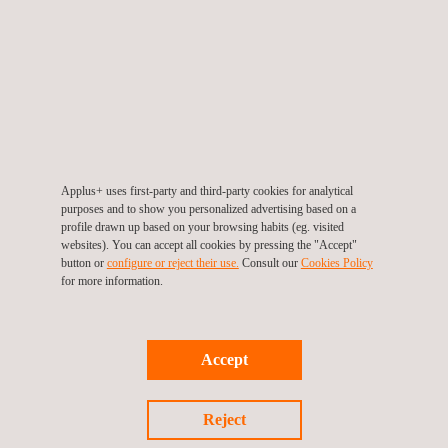
As Jornadas serão eminentemente práticas e todos os
participantes terão a oportunidade de resolver de forma mais
personalizada quaisquer dúvidas que se apliquem ao seu
negócio numa sessão de perguntas e respostas.
Esta Jornada é uma oportunidade única para aproximar ideias e
conhecimentos das principais empresas do setor em Portugal
bem como abordar e perspectivar os desafios atuais e futuros
Applus+ uses first-party and third-party cookies for analytical
purposes and to show you personalized advertising based on a
do setor das energias renováveis.
profile drawn up based on your browsing habits (eg. visited
websites). You can accept all cookies by pressing the "Accept"
Se você estiver interessado em participar do nosso evento,
button or
configure or reject their use.
Consult our
Cookies Policy
for more information.
entre em contato conosco:
Contact Us Form Page | Applus+
Portugal
Accept
Reject
Voltar a Eventos