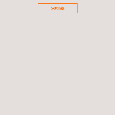
Settings
Próximo evento
Siga-nos
Política de privacidade
©2026 Applus+
Política de cookies