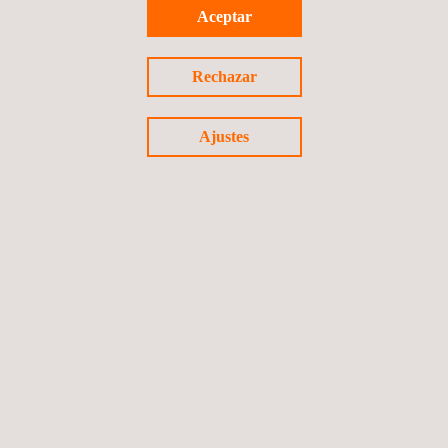
Aceptar
Estudios Topográficos para Los Nuevos Talleres en
las Instalaciones de Carbones de la Jagua
Rechazar
Colombia
Ajustes