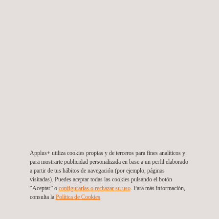
Servicios de inspección de obra para para
actividades de media y baja tensión, como también
mantenimiento incl
Brasil
Applus+ utiliza cookies propias y de terceros para fines analíticos y
para mostrarte publicidad personalizada en base a un perfil elaborado
a partir de tus hábitos de navegación (por ejemplo, páginas
visitadas). Puedes aceptar todas las cookies pulsando el botón
“Aceptar” o
configurarlas o rechazar su uso
. Para más información,
consulta la
Política de Cookies
. ​