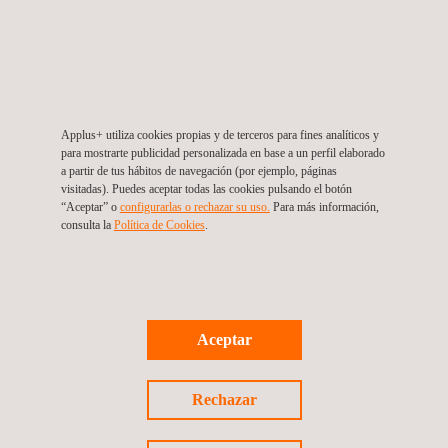
Análisis de impacto ambiental
Applus+ utiliza cookies propias y de terceros para fines analíticos y
para mostrarte publicidad personalizada en base a un perfil elaborado
a partir de tus hábitos de navegación (por ejemplo, páginas
visitadas). Puedes aceptar todas las cookies pulsando el botón
“Aceptar” o
configurarlas o rechazar su uso.
Para más información,
consulta la
Política de Cookies
.
Aceptar
Rechazar
Topografía geomática