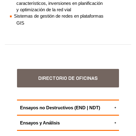
característicos, inversiones en planificación
y optimización de la red vial
Sistemas de gestión de redes en plataformas
GIS
DIRECTORIO DE OFICINAS
Ensayos no Destructivos (END | NDT)
Ensayos y caracterización de materiales
Ensayos y Análisis
TODOS NUESTROS SERVICIOS DE
Gestión de pavimentos
ENSAYOS NO DESTRUCTIVOS (END |