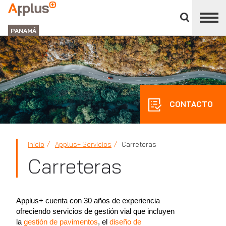
Cerrar
panel
APPLUS+
de
GROUP
división
PANAMÁ
CONTACTO
Inicio
Applus+ Servicios
Carreteras
Carreteras
Applus+ cuenta con 30 años de experiencia
ofreciendo servicios de gestión vial que incluyen
la
gestión de pavimentos
, el
diseño de