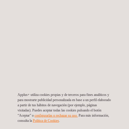
Estudio de factibilidad para la Ampliación y
Mejoramiento de los Sistemas de Agua Potable y
Alcantarillado de
Perú
Applus+ utiliza cookies propias y de terceros para fines analíticos y
para mostrarte publicidad personalizada en base a un perfil elaborado
a partir de tus hábitos de navegación (por ejemplo, páginas
visitadas). Puedes aceptar todas las cookies pulsando el botón
“Aceptar” o
configurarlas o rechazar su uso.
Para más información,
consulta la
Política de Cookies
.