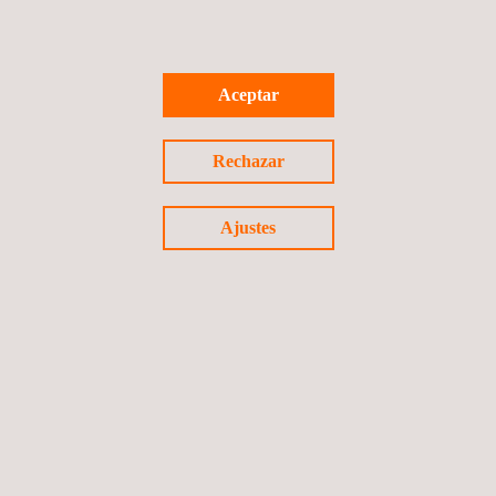
Estudio de ingeniería mejoramiento caminos varios
Aceptar
Comuna de Coyhaique, Región de Aysén
Chile
Rechazar
Ajustes