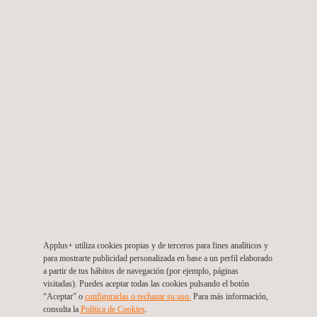
Interventoría a la construcción y puesta en
servicio de línea de transmisión eléctrica en
proyecto de refuerz
Colombia
Applus+ utiliza cookies propias y de terceros para fines analíticos y
para mostrarte publicidad personalizada en base a un perfil elaborado
a partir de tus hábitos de navegación (por ejemplo, páginas
visitadas). Puedes aceptar todas las cookies pulsando el botón
“Aceptar” o
configurarlas o rechazar su uso.
Para más información,
consulta la
Política de Cookies
.