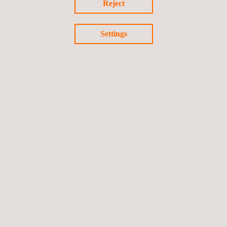
Reject
Settings
Bekijk de video.
DIENSTEN
UAV Inspectie | UAV Landmeten