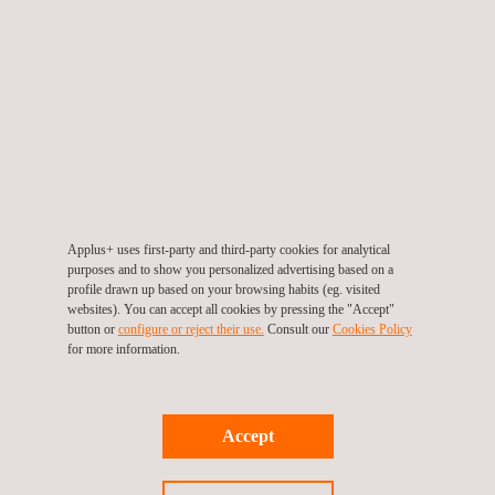
(FAT/SAT)
Periodieke monitoring en beoordeling van
energieopslag
. In staat om te valideren of
de leverancier van energieopslag voldoet
aan de vereisten van de langer termijn
dienstverleningsovereenkomst en de
gegarandeerde capaciteit.
Applus+ uses first-party and third-party cookies for analytical
purposes and to show you personalized advertising based on a
profile drawn up based on your browsing habits (eg. visited
websites). You can accept all cookies by pressing the "Accept"
button or
configure or reject their use.
Consult our
Cookies Policy
for more information.
KANTOREN
Accept