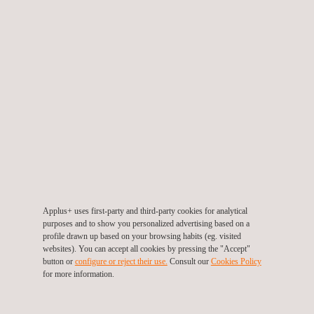
BELANGRIJKE VOORDELEN VOOR DE KLANT
Applus+ levert zonne-energie consulten voor ontwikkelaars,
sponsors, eigenaren, investeerders en andere partijen die
betrokken zijn bij alle fasen van een zon-PV project
levenscyclus, namelijk:
Applus+ uses first-party and third-party cookies for analytical
Pre-planning
purposes and to show you personalized advertising based on a
Planning en ontwikkeling
profile drawn up based on your browsing habits (eg. visited
Uitvoering en bouw
websites). You can accept all cookies by pressing the "Accept"
button or
configure or reject their use.
Consult our
Cookies Policy
Beheer en exploitatie
for more information.
Het waarborgen van hoge kwaliteit in al deze stadia is de sleutel