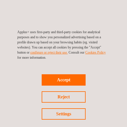
tunnels, bruggen, Voetpaden, Marine-constructies, zeeschepen,
drukvaten, pressure piping, API-opslagtanks, procesapparatuur,
vrijstaande constructies en torens.
Applus+ uses first-party and third-party cookies for analytical
purposes and to show you personalized advertising based on a
profile drawn up based on your browsing habits (eg. visited
websites). You can accept all cookies by pressing the "Accept"
button or
configure or reject their use.
Consult our
Cookies Policy
for more information.
DOELGROEP
Accept
We bieden las consult op basis van meer dan 80 jaar praktische
laservaring. We hebben de kennis en het begrip om snel de
oorzaak van uw lasproblemen te achterhalen. Wij leveren
Reject
praktische oplossingen op basis van praktijkervaring om ervoor
te zorgen dat uw laswerkzaamheden op maximale efficiëntie
verlopen. Wij zijn gespecialiseerd in het ontwikkelen van
Settings
gedetailleerde technische werkinstructies als aanvulling op
lasprocedures voor kritische voegen. We bieden las engineering