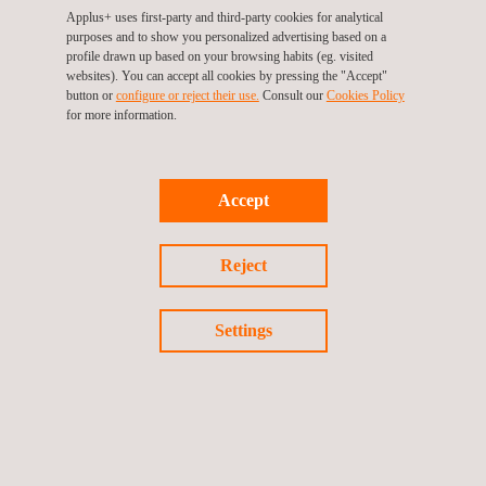
aan dit inspirerende evenement. Samen kunnen we de
Applus+ uses first-party and third-party cookies for analytical
toekomst van de waterstofeconomie vormgeven.
purposes and to show you personalized advertising based on a
profile drawn up based on your browsing habits (eg. visited
websites). You can accept all cookies by pressing the "Accept"
Vind meer informatie over onze
duurzame oplossingen
.
button or
configure or reject their use.
Consult our
Cookies Policy
for more information.
Meer informatie over het event vind je
hier.
Accept
Terug naar evenementen
Reject
Vorig evenement
Volgende evenement
Settings
Volg ons