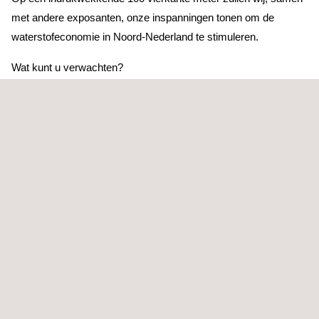
met andere exposanten, onze inspanningen tonen om de
waterstofeconomie in Noord-Nederland te stimuleren.
Wat kunt u verwachten?
Innovatieve Producten: Ontdek de nieuwste ontwikkelingen
en producten die bijdragen aan een duurzame toekomst.
Waardevolle Netwerkmogelijkheden: Maak kennis met
toonaangevende experts en bouw waardevolle relaties op.
Inspirerende Ontmoetingen: Laat u inspireren door de
verhalen en ervaringen van anderen die dezelfde passie voor
waterstof delen.
HyNorth Plaza is dé plek waar innovatie en samenwerking
samenkomen onder het motto ‘Connecting Hydrogen’. Wij
nodigen u van harte uit om ons te bezoeken en deel te nemen