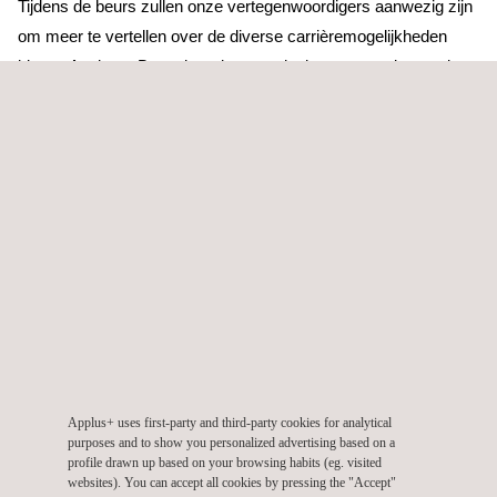
Tijdens de beurs zullen onze vertegenwoordigers aanwezig zijn
om meer te vertellen over de diverse carrièremogelijkheden
binnen Applus+. Bezoekers kunnen deelnemen aan interactieve
sessies, presentaties bijwonen en direct in gesprek gaan met
onze medewerkers om meer te weten te komen over onze
bedrijfscultuur, projecten en groeimogelijkheden.
Maak kennis met ons team
Ons team bestaat uit professionals met uiteenlopende
achtergronden en expertisegebieden. We zijn trots op onze
inclusieve en ondersteunende werkomgeving, waar
samenwerking en persoonlijke ontwikkeling centraal staan. De
Nationale Carrièrebeurs biedt een unieke kans om onze
medewerkers te ontmoeten en te ontdekken hoe het is om deel
Applus+ uses first-party and third-party cookies for analytical
uit te maken van Applus+.
purposes and to show you personalized advertising based on a
profile drawn up based on your browsing habits (eg. visited
Kom langs en ontdek uw toekomst bij Applus+,
bekijk onze
websites). You can accept all cookies by pressing the "Accept"