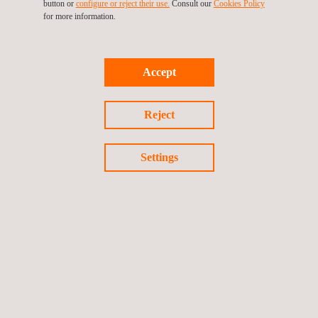
button or
configure or reject their use.
Consult our
Cookies Policy
vacatures hier.
for more information.
Accept
Terug naar evenementen
Reject
Vorig evenement
Volgende evenement
Settings
Volg ons