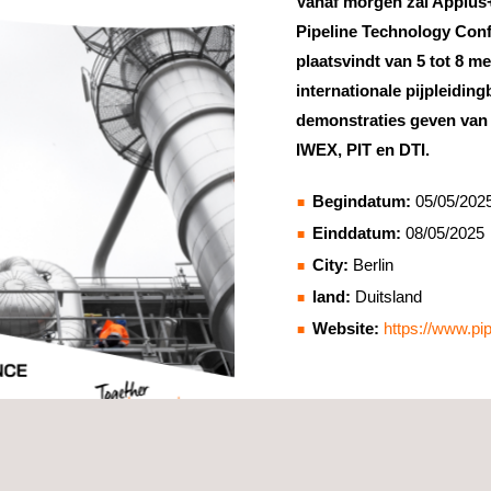
Vanaf morgen zal Applus+
Pipeline Technology Conf
plaatsvindt van 5 tot 8 me
internationale pijpleidin
demonstraties geven van
IWEX, PIT en DTI.
Begindatum:
05/05/202
Einddatum:
08/05/2025
City:
Berlin
land:
Duitsland
Website:
https://www.pi
e Field EXtrapolation (IWEX) technologie van dichtbij ervaren. IWEX