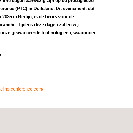
 drie dagen aanwezig zijn op de prestigieuze
erence (PTC) in Duitsland. Dit evenement, dat
i 2025 in Berlijn, is dé beurs voor de
gbranche. Tijdens deze dagen zullen wij
 onze geavanceerde technologieën, waaronder
5
peline-conference.com/
 is een geavanceerde methode voor ultrasone