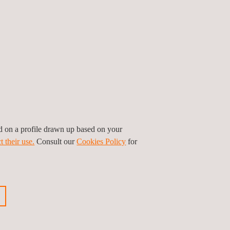
rnaast zullen we ook demonstraties geven van
de integriteit en veiligheid van
over de hele wereld samenbrengt. Het biedt een
twerken met experts en leiders uit de
ogie.
ed on a profile drawn up based on your
t their use.
Consult our
Cookies Policy
for
ement
Volgende evenement