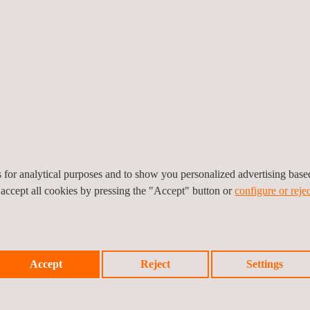
transmitters om gedetailleerde beelden van lasfouten te creëren.Daa
nspect pipelines (DTI), die beide cruciaal zijn voor het waarborgen van 
gevend evenement dat professionals uit de pijpleidingindustrie van 
ovaties te ontdekken, deel te nemen aan technische sessies en te ne
ijken en in contact te komen met de pioniers van de pijpleidingtechnol
es for analytical purposes and to show you personalized advertising bas
 accept all cookies by pressing the "Accept" button or
configure or rejec
Accept
Reject
Settings
Vorig even