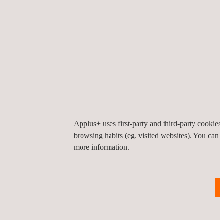
inspectie die gebruik maakt van meerdere geluids
onze Pipeline Inspection Tool (PIT) en Dificult to i
pijpleidingsystemen.
.
Waarom de PTC?
De Pipeline Technology Conference is een toonaan
unieke kans om de nieuwste ontwikkelingen en inn
industrie. Mis deze kans niet om uw kennis te verr
Applus+ uses first-party and third-party cooki
browsing habits (eg. visited websites). You can
more information.
Terug naar evenementen