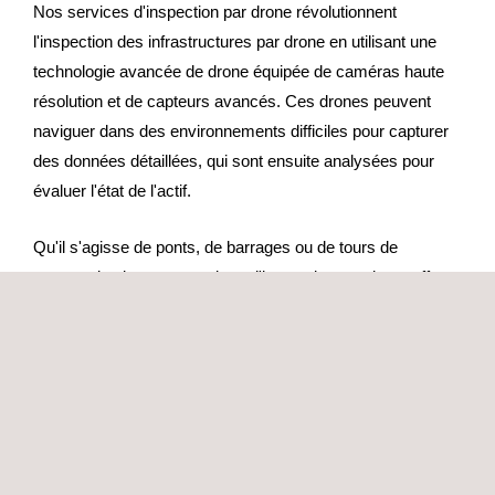
Nos services d'inspection par drone révolutionnent
l'inspection des infrastructures par drone en utilisant une
technologie avancée de drone équipée de caméras haute
résolution et de capteurs avancés. Ces drones peuvent
naviguer dans des environnements difficiles pour capturer
des données détaillées, qui sont ensuite analysées pour
évaluer l'état de l'actif.
Qu'il s'agisse de ponts, de barrages ou de tours de
communication, nos services d'inspection par drone offrent
une solution polyvalente pour divers types d'infrastructures
essentielles.
Les données collectées sont à la fois précises et
exploitables, ce qui permet d'obtenir des informations
précieuses pour la maintenance, la réparation et la
planification future.