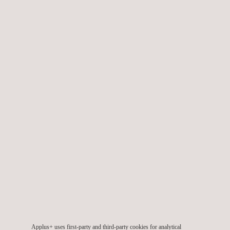
AVANTAGES CLÉS POUR LE CLIENT
Le choix de notre technologie de drones pour l'inspection des
lignes électriques, des ponts, des pipelines ou de toute autre
infrastructure essentielle présente plusieurs avantages
majeurs :
Elle améliore considérablement la sécurité en réduisant le
besoin d'inspections manuelles et la présence humaine
dans les zones dangereuses ou difficiles d'accès.
Elle réduit les temps d'arrêt et les coûts d'exploitation en
permettant des inspections plus rapides et plus efficaces.
Les données de haute qualité collectées permettent une
Applus+ uses first-party and third-party cookies for analytical