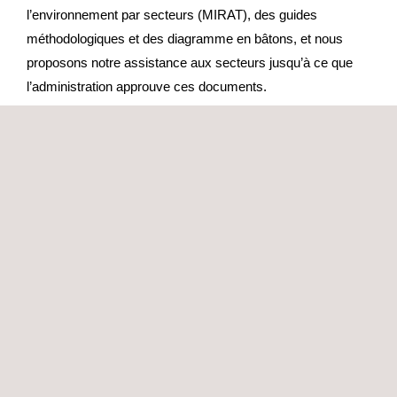
l’environnement par secteurs (MIRAT), des guides
méthodologiques et des diagramme en bâtons, et nous
proposons notre assistance aux secteurs jusqu’à ce que
l’administration approuve ces documents.
Notre méthode respecte la norme UNE 150008, utilisée
comme référence dans la loi, et est comparable à la liste de
risques environnementaux recueillis par les principales
compagnies d’assurances espagnoles.