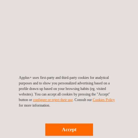
AVANTAGES CLÉS POUR LE CLIENT
Avantages :
Prévoit et réduit les risques environnementaux pour ainsi
réduire les probabilités d’engendrer des dommages.
Transfert les risques environnementaux à une compagnie
d’assurance.
Exploite la possibilité de réduire la garantie financière si des
mesures de prévention sont adoptées.
Applus+ uses first-party and third-party cookies for analytical
purposes and to show you personalized advertising based on a
profile drawn up based on your browsing habits (eg. visited
websites). You can accept all cookies by pressing the "Accept"
button or
configure or reject their use
. Consult our
Cookies Policy
for more information.
Accept