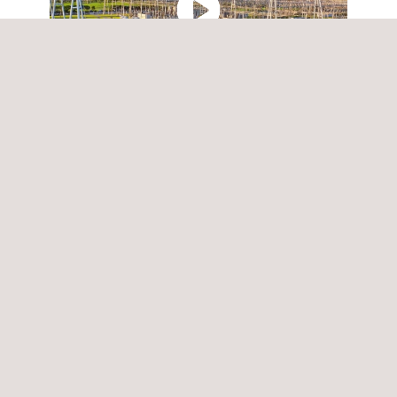
Regardez la vidéo
Applus+ Power services.pdf
Distribution
Génération
Nucléaire