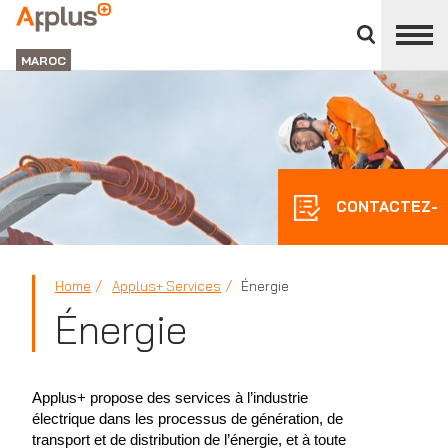
APPLUS+
Panneau
de
MAROC
fermeture
des
divisions
CONTACTEZ-
NOUS
Home
Applus+ Services
Énergie
Énergie
Applus+ propose des services à l’industrie
électrique dans les processus de génération, de
transport et de distribution de l’énergie, et à toute