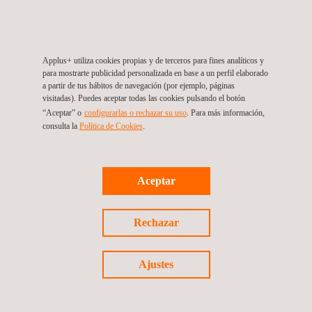
sostenible hace que este informe vaya más allá de ser una
simple recopilación de logros: se trata de una guía que refleja
nuestros valores.
Applus+ utiliza cookies propias y de terceros para fines analíticos y
para mostrarte publicidad personalizada en base a un perfil elaborado
Gracias por formar parte de nuestro camino hacia un futuro
a partir de tus hábitos de navegación (por ejemplo, páginas
más sostenible y responsable.
visitadas). Puedes aceptar todas las cookies pulsando el botón
“Aceptar” o
configurarlas o rechazar su uso
. Para más información,
Accede al informe aquí:
Informe de Sostenibilidad 2024
consulta la
Política de Cookies
.
Aceptar
Volver a noticias
Rechazar
Noticia anterior
Siguiente noticia
Ajustes