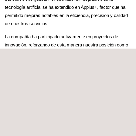
tecnología artificial se ha extendido en Applus+, factor que ha
permitido mejoras notables en la eficiencia, precisión y calidad
de nuestros servicios.
La compañía ha participado activamente en proyectos de
innovación, reforzando de esta manera nuestra posición como
líderes tecnológicos en el sector: en 2024 desarrollamos 245
proyectos de investigación, desarrollo e innovación, que
contaron con un total de 512.590 horas dedicadas por 1.302
profesionales.
Como parte de nuestro compromiso continuo con el Pacto
Mundial de las Naciones Unidas, participamos activamente en
sus iniciativas y contribuimos al desarrollo de normativas y
estándares globales que promueven los derechos humanos y
apoyan los Objetivos de Desarrollo Sostenible (ODS). Nuestra
presencia en proyectos que promueven un estilo de vida más