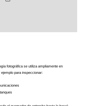
logía fotográfica se utiliza ampliamente en
 ejemplo para inspeccionar:
municaciones
 tanques
sde el quemador de antorcha hasta la base)