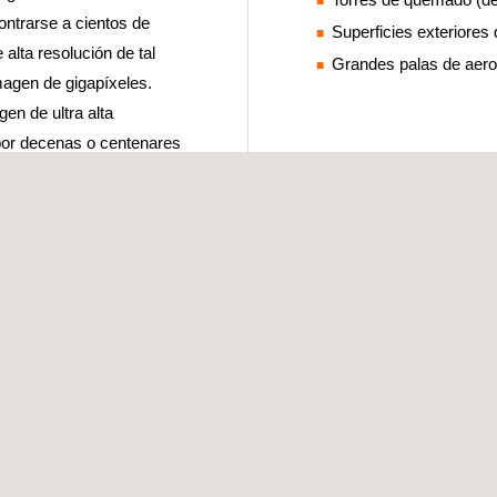
ontrarse a cientos de
Superficies exteriores 
lta resolución de tal
Grandes palas de aer
magen de gigapíxeles.
en de ultra alta
 por decenas o centenares
isar el activo en una sola
afías por separado. El
e sin perder la nitidez de
nología para tomar
etros de altura, el
esultante de la unión de
uta la rosca del extremo