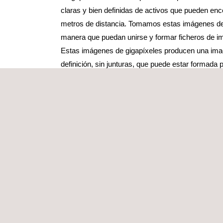
claras y bien definidas de activos que pueden enc
metros de distancia. Tomamos estas imágenes de a
manera que puedan unirse y formar ficheros de i
Estas imágenes de gigapíxeles producen una imag
definición, sin junturas, que puede estar formada
de imágenes individuales.
De este modo, el inspector y el cliente pueden rev
imagen sin necesidad de revisar cientos de fotogr
usuario puede ampliar o reducir la imagen resultant
los datos en bruto.
Para ilustrar este aspecto, si se utilizara esta tec
imágenes de una torre de comunicaciones de 120 m
usuario podría ampliar posteriormente la imagen r
todas las fotografías y ver con una claridad absol