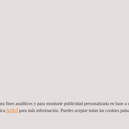
re. De hecho, la
ntar el número de filetes
lto de una chimenea de 300
zar para fotografiar
 tamaño, y es una manera
nspeccionar activos
ra fines analíticos y para mostrarte publicidad personalizada en base a u
lica
AQUÍ
para más información. Puedes aceptar todas las cookies pul