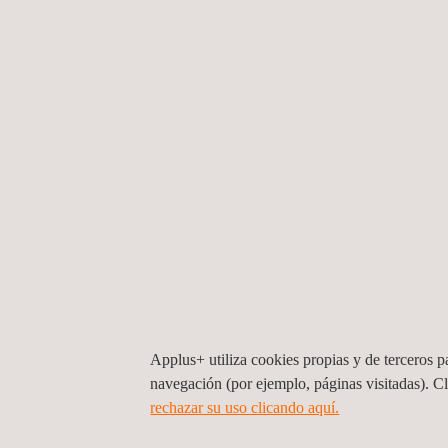
de un tornillo situado en la parte más alta de la tor
tecnología puede ir incluso más allá: podríamos co
de rosca de un tornillo situado en el punto más a
metros de altura y fotografiado desde el suelo.
La tecnología de ultra alta definición se puede utili
cualquier cosa, con independencia de su forma y
extremadamente rentable, segura y eficiente de i
complejos y de gran tamaño.
Applus+ utiliza cookies propias y de terceros pa
navegación (por ejemplo, páginas visitadas). C
VENTAJAS Y BENEFICIOS
rechazar su uso clicando aquí.