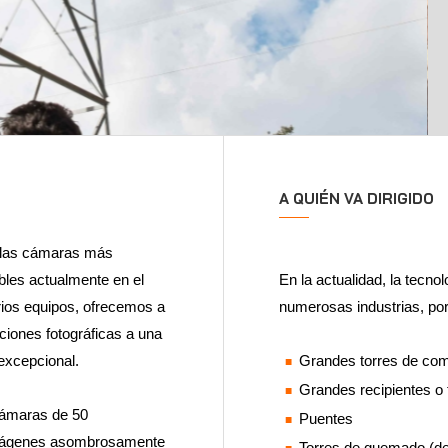
A QUIÉN VA DIRIGIDO
e las cámaras más
ibles actualmente en el
En la actualidad, la tecno
rios equipos, ofrecemos a
numerosas industrias, por
cciones fotográficas a una
excepcional.
Grandes torres de co
Grandes recipientes o
 cámaras de 50
Puentes
 imágenes asombrosamente
Torres de quemado (de