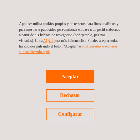
En general, los sucesos adversos (incidentes y accidentes) se
deben investigar y analizar cuanto antes. No se trata
simplemente de una buena práctica, sino de una cuestión de
sentido común: los recuerdos son más nítidos y la motivación
Applus+ utiliza cookies propias y de terceros para fines analíticos y
mayor justo después de un acontecimiento de estas
para mostrarte publicidad personalizada en base a un perfil elaborado
características.
a partir de tus hábitos de navegación (por ejemplo, páginas
visitadas). Clica
AQUÍ
para más información. Puedes aceptar todas
las cookies pulsando el botón “Aceptar” o
configurarlas o rechazar
su uso clicando aquí.
Aceptar
Rechazar
Configurar
VENTAJAS Y BENEFICIOS
Entre las ventajas de las investigaciones de accidentes se