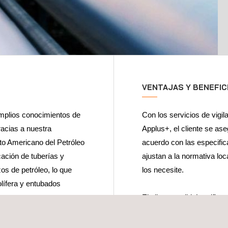
VENTAJAS Y BENEFIC
mplios conocimientos de
Con los servicios de vigil
racias a nuestra
Applus+, el cliente se ase
uto Americano del Petróleo
acuerdo con las especific
cación de tuberías y
ajustan a la normativa loc
zos de petróleo, lo que
los necesite.
olífera y entubados
El cliente recibirá notific
fabricación de sus tubos,
cia de las fábricas que
fechas de entrega e inform