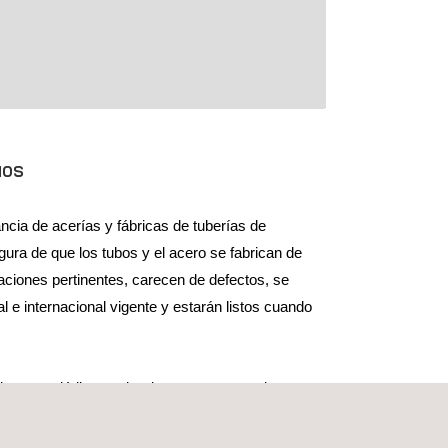
IOS
ancia de acerías y fábricas de tuberías de
gura de que los tubos y el acero se fabrican de
aciones pertinentes, carecen de defectos, se
al e internacional vigente y estarán listos cuando
aciones periódicas sobre los progresos en la
 estimaciones actualizadas al minuto sobre las
ación sobre la finalización de las distintas etapas