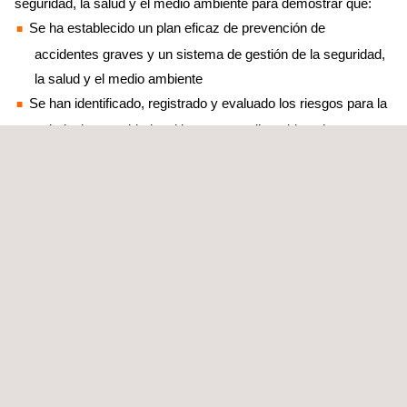
seguridad, la salud y el medio ambiente para demostrar que:
Se ha establecido un plan eficaz de prevención de
accidentes graves y un sistema de gestión de la seguridad,
la salud y el medio ambiente
Se han identificado, registrado y evaluado los riesgos para la
salud y la seguridad y el impacto medioambiental
Se están gestionando el impacto medioambiental y los
riesgos
Se han identificado medidas adecuadas y se dispone de los
equipos y sistemas esenciales
Se han elaborado planes de emergencia para el interior y el
exterior de las instalaciones
Los riesgos de las actividades del proyecto son “ALARP” (lo
más bajos dentro de lo razonablemente posible)
Se ha establecido un plan general sólido para proteger las
vidas, los bienes, el medio ambiente y el negocio