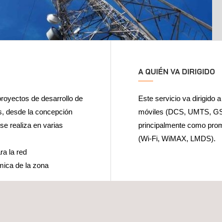
A QUIÉN VA DIRIGIDO
proyectos de desarrollo de
Este servicio va dirigido
s, desde la concepción
móviles (DCS, UMTS, GSM,
 se realiza en varias
principalmente como prom
(Wi-Fi, WiMAX, LMDS).
ra la red
ómica de la zona
do y de todos los demás
e los permisos