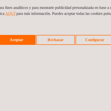
ra fines analíticos y para mostrarte publicidad personalizada en base a u
lica
AQUÍ
para más información. Puedes aceptar todas las cookies pul
Aceptar
Rechazar
Configurar
iseño de una nueva red inalámbrica se incluyen las siguientes:
straciones públicas