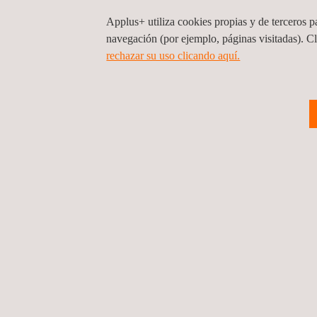
Applus+ utiliza cookies propias y de terceros pa
navegación (por ejemplo, páginas visitadas). C
rechazar su uso clicando aquí.
VENTAJAS Y BENEFICIOS
Entre las ventajas de trabajar con Applus+ en el d
Mayor calidad de servicio
Optimización de redes
Reducción de costes
Mayor fluidez en las relaciones con las admini
Reducción de la carga de trabajo del personal