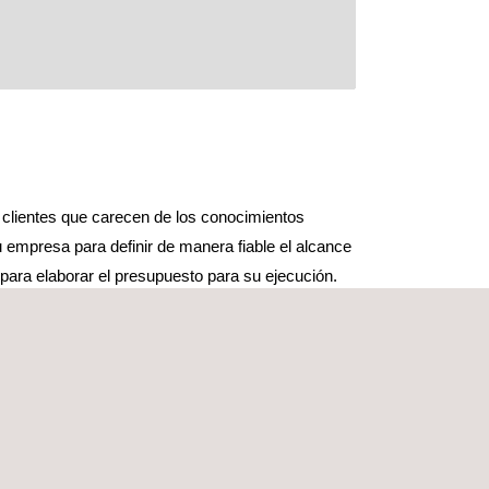
a clientes que carecen de los conocimientos
 empresa para definir de manera fiable el alcance
ara elaborar el presupuesto para su ejecución.
mpresas que han definido el alcance de un
presupuesto internamente pero que desean que los
s por expertos antes de poner en marcha el