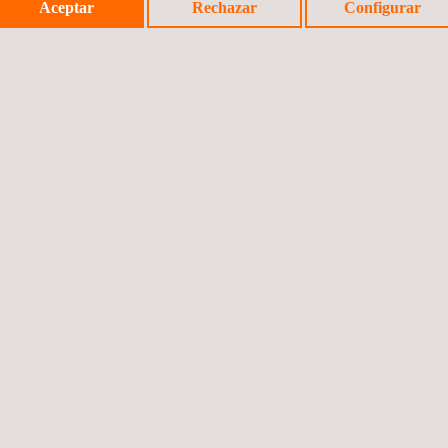
Aceptar
Rechazar
Configurar
uestación de los proyectos de END a Applus+ ofrece los siguientes ben
ión para el cliente y culmina en un alcance fiable y realista que po
ntingencia razonable basados en nuestra amplia experiencia.
s en la materia y se basan en los últimos avances en el campo de l
pertos en END, que proponen cambios que puedan mejorar la eficienc