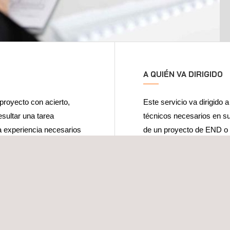
A QUIÉN VA DIRIGIDO
 proyecto con acierto,
Este servicio va dirigido 
sultar una tarea
técnicos necesarios en su
a experiencia necesarios
de un proyecto de END o p
de calendarios o planes de
También trabajamos con e
ero.
proyecto y elaborado el 
resultados sean revisado
 los END será realizada
proyecto.
 los cuales poseen
. A la hora de definir el
samos en la extensa