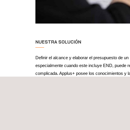
NUESTRA SOLUCIÓN
Definir el alcance y elaborar el presupuesto de un
especialmente cuando este incluye END, puede re
complicada. Applus+ posee los conocimientos y l
para establecer alcances fiables, ya sea a partir 
inspección ya existentes o elaborándolos desde c
La definición del alcance y la presupuestación de
por uno de nuestros gestores de proyectos, todos
amplios conocimientos sobre este tipo de proyectos
alcance de un proyecto y presupuestarlo, nos ba