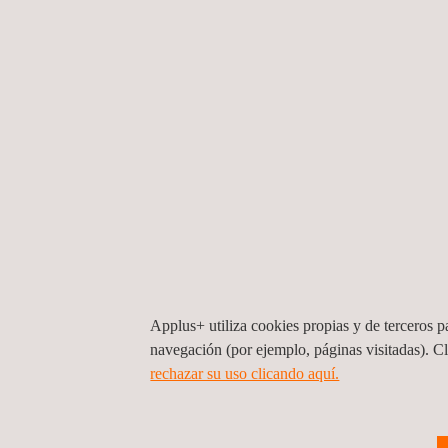
experiencia previa de Applus+. Ocupamos una po
gracias a una trayectoria de más de 75 años en la
la ejecución de proyectos de END en todo el mund
industrias. Por consiguiente, no existe prácticam
END que resulte nuevo para nosotros.
En definitiva, nuestros gestores de proyectos pu
fiable el alcance y el presupuesto de cualquier pr
componente de END, gracias a los amplios conoc
adquiridos en este ámbito por Applus+ a lo largo de
Applus+ utiliza cookies propias y de terceros pa
navegación (por ejemplo, páginas visitadas). C
rechazar su uso clicando aquí.
VENTAJAS Y BENEFICIOS