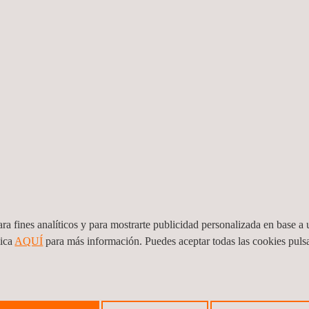
sición incomparable
 definición de alcances y
o y en múltiples
ente ningún proyecto de
eden establecer de manera
oyecto que incluya un
imientos y experiencia
l último siglo.
ra fines analíticos y para mostrarte publicidad personalizada en base a u
lica
AQUÍ
para más información. Puedes aceptar todas las cookies pul