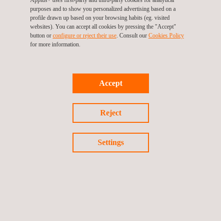
Applus+ uses first-party and third-party cookies for analytical
purposes and to show you personalized advertising based on a
profile drawn up based on your browsing habits (eg. visited
websites). You can accept all cookies by pressing the "Accept"
VERWANDTE DIENSTLEISTUNGEN
button or
configure or reject their use
. Consult our
Cookies Policy
for more information.
Accept
Reject
Settings
UAV Inspektion | Überwachung fugitiver Emissionen