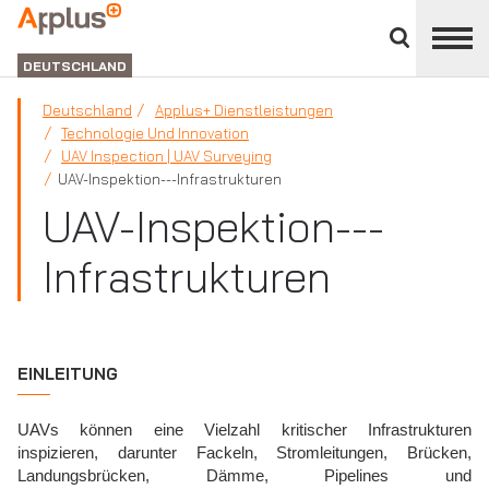
Close
divisions
APPLUS+
panel
GROUP
DEUTSCHLAND
Deutschland
Applus+ Dienstleistungen
Technologie Und Innovation
UAV Inspection | UAV Surveying
UAV-Inspektion---Infrastrukturen
UAV-Inspektion---
Infrastrukturen
EINLEITUNG
UAVs können eine Vielzahl kritischer Infrastrukturen
inspizieren, darunter Fackeln, Stromleitungen, Brücken,
Landungsbrücken, Dämme, Pipelines und