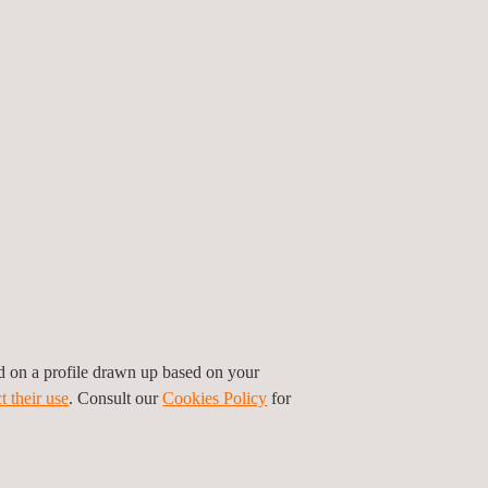
ed on a profile drawn up based on your
serer UAV-Dienste für Inspektionen in engen
t their use
. Consult our
Cookies Policy
for
rteile.
 die Erhöhung der Sicherheit durch die Minimierung
lichen manuellen Inspektionen.