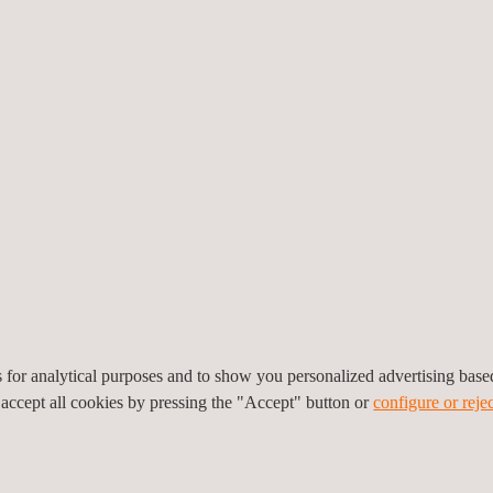
sung der aufgenommenen
r die Wartung, Reparatur
. In Kombination mit On-
telligenz erhalten wir so
IHRE VORTEILE
es for analytical purposes and to show you personalized advertising bas
schlossene Räume sind
Die Inanspruchnahme un
 accept all cookies by pressing the "Accept" button or
configure or rejec
die Schifffahrt und die
Räumen bietet mehrere Vo
erheit und Einhaltung von
An erster Stelle steht
 Sie für die Wartung und
des Bedarfs an gefähr