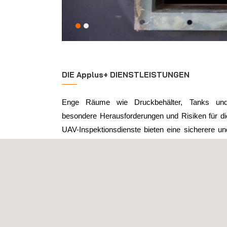
DIE Applus+ DIENSTLEISTUNGEN
Enge Räume wie Druckbehälter, Tanks und 
besondere Herausforderungen und Risiken für di
UAV-Inspektionsdienste bieten eine sicherere und 
Ausgestattet mit hochauflösenden Spezi
leistungsstarken Beleuchtung können unsere D
Räumen navigieren und hochwertige Daten erfa
Betreten von gefährlichen engen Räumen durc
oder erheblich reduziert, was die Sicherheit
Vorschriften für enge Räume erhöht. Die gesamm
genau und verwertbar, und in Verbindung 