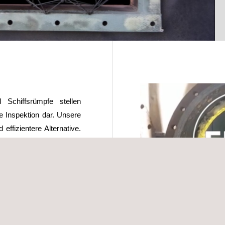
Schiffsrümpfe stellen
e Inspektion dar. Unsere
effizientere Alternative.
alkameras und einer
rohnen in diesen engen
ssen. Dadurch wird das
h Menschen überflüssig
 und die Einhaltung der
elten Daten sind äußerst
mit LIDAR-Erfassungen