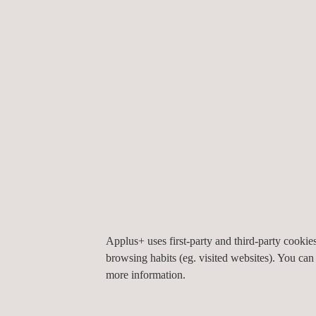
ermöglichen sie eine genaue räumliche Erfas
Bilder. Sie liefern unschätzbare Erkenntnisse fü
und Überprüfung der Einhaltung von Vorschriften
Board-Positionierungssystemen und künstlicher In
eine umfassende Inspektionslösung.
ANWENDUNGSGEBIETE
Applus+ uses first-party and third-party cooki
Unsere Drohneninspektionsdienste für ge
browsing habits (eg. visited websites). You can
besonders für Branchen wie die Petrochemie, 
more information.
Versorgungswirtschaft von Vorteil, in denen Sich
Vorschriften von größter Bedeutung sind. Wenn