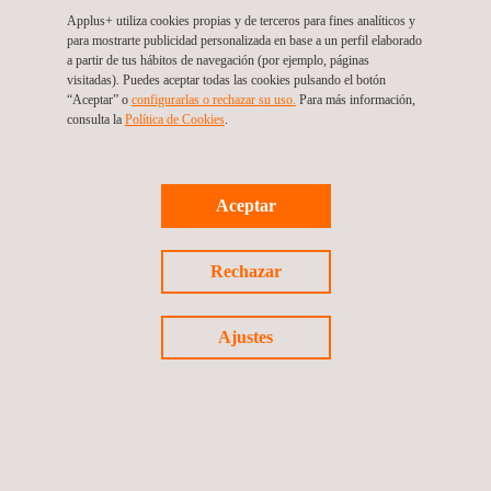
Applus+ utiliza cookies propias y de terceros para fines analíticos y
Coordinación de seguridad y salud
para mostrarte publicidad personalizada en base a un perfil elaborado
a partir de tus hábitos de navegación (por ejemplo, páginas
visitadas). Puedes aceptar todas las cookies pulsando el botón
“Aceptar” o
configurarlas o rechazar su uso.
Para más información,
consulta la
Política de Cookies
. ​​
HSEIA - Evaluación
Aceptar
Health, Safety and Environmental Critical
Rechazar
Equipment
Ajustes
Gestión de la integridad estructural