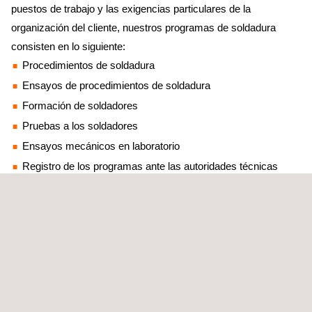
puestos de trabajo y las exigencias particulares de la
organización del cliente, nuestros programas de soldadura
consisten en lo siguiente:
Procedimientos de soldadura
Ensayos de procedimientos de soldadura
Formación de soldadores
Pruebas a los soldadores
Ensayos mecánicos en laboratorio
Registro de los programas ante las autoridades técnicas
Auditorías de calidad periódicas
Trabajamos para más de 250 empresas en Canadá y en todo el
mundo como empresa contratada de ingeniería de soldadura
para los programas de soldadura regulados en las normas CSA
W47.1 (acero) y W47.2 (aluminio).