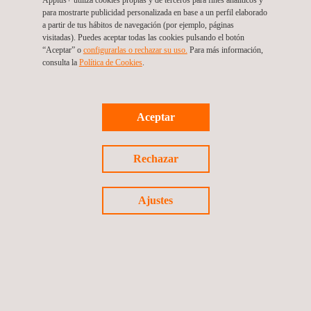
para mostrarte publicidad personalizada en base a un perfil elaborado
a partir de tus hábitos de navegación (por ejemplo, páginas
visitadas). Puedes aceptar todas las cookies pulsando el botón
VENTAJAS Y BENEFICIOS
“Aceptar” o
configurarlas o rechazar su uso.
Para más información,
consulta la
Política de Cookies
. ​​
Amplia experiencia en la elaboración de procedimientos de
soldadura de conformidad con las normas de soldadura
internacionales (AWS, CSA, ASME, ISO).
Aceptar
Rápida puesta en marcha de programas de soldadura
eficaces a partir de nuestro conocimiento de las mejores
Rechazar
prácticas industriales.
Instalaciones propias para realizar ensayos de soldadura y
de materiales.
Ajustes
Ingenieros internacionales de soldadura con la certificación
IWE.
Ingenieros contratados para programas de soldadura
conformes a las normas CSA.