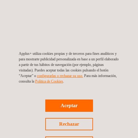
Supervisión técnica de redes de telecomunicaciones
Gestión de proyectos de inspección, ensayos y
certificación
Consultoría en sostenibilidad | Servicios ESG
Aseguramiento y Control de la calidad (QA/QC) en
proyectos solares
Applus+ utiliza cookies propias y de terceros para fines analíticos y
Ingeniería para plantas solares
para mostrarte publicidad personalizada en base a un perfil elaborado
Consultoría en energía solar
a partir de tus hábitos de navegación (por ejemplo, páginas
visitadas). Puedes aceptar todas las cookies pulsando el botón
Análisis del ciclo de vida (ACV)
“Aceptar” o
configurarlas o rechazar su uso.
Para más información,
consulta la
Política de Cookies
. ​​
Pruebas de fugas (LT)
Eficiencia energética de sistemas y plantas
industriales
Aceptar
Expediting- Servicios de expedición y activación de
proveedores
Rechazar
Permisos ambientales
Inspecciones medioambientales