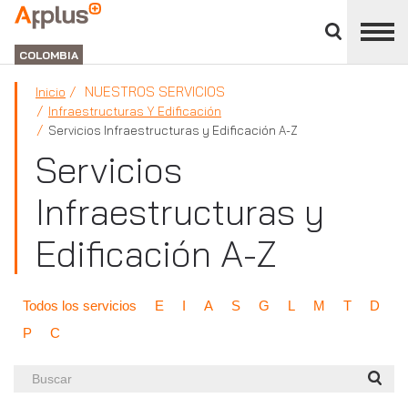
Cerrar
panel
APPLUS+
de
GROUP
división
COLOMBIA
NUESTROS SERVICIOS
Inicio
Infraestructuras Y Edificación
Servicios Infraestructuras y Edificación A-Z
Servicios
Infraestructuras y
Edificación A-Z
Todos los servicios
E
I
A
S
G
L
M
T
D
P
C
Buscar