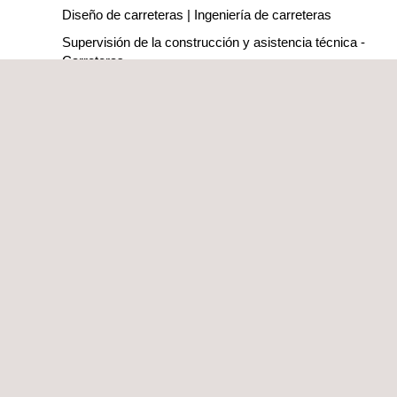
Diseño de carreteras | Ingeniería de carreteras
Supervisión de la construcción y asistencia técnica -
Carreteras
Aseguramiento y control de la calidad (QA/QC)
Soluciones de Movilidad
Plataforma ODS | Desempeño de la sostenibilidad
Supervisión de la construcción y asistencia técnica -
Edificios
Inspección de parques de atracciones
Servicios de modelado 3D
Monitoreo de Infraestructuras - SIGTUN
Laboratorio de control ambiental
Ensayos y caracterización de materiales
Inspección con drones | Topografía con drones
Coordinación de seguridad y salud