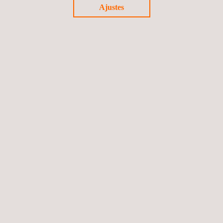
Ajustes
Evaluación de Huella de Carbono
Investigacion de accidentes
Síguenos
Política de privacidad
©2026 Applus+
Política de cookies