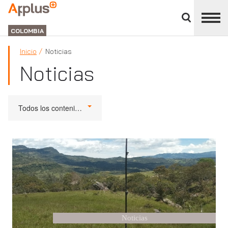
Cerrar
panel
APPLUS+
de
GROUP
división
COLOMBIA
Inicio
Noticias
Noticias
Todos los contenidos
Noticias