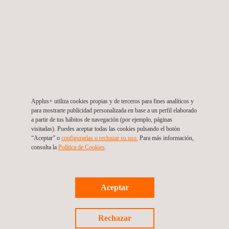
Diseño y operación de un sistema de vigilancia
ambiental para una zona industrial de alta
complejidad en el Caribe colombiano
Applus+ utiliza cookies propias y de terceros para fines analíticos y
para mostrarte publicidad personalizada en base a un perfil elaborado
a partir de tus hábitos de navegación (por ejemplo, páginas
visitadas). Puedes aceptar todas las cookies pulsando el botón
“Aceptar” o
configurarlas o rechazar su uso.
Para más información,
consulta la
Política de Cookies
. ​​
Noticias
Aceptar
05/05/2026
Programas de monitoreo de fauna y reforestación
Rechazar
para garantizar el cumplimiento ambiental en un