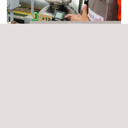
Noticias
02/06/2026
Fortaleciendo la gestión ambiental industrial con
monitoreo integrado de emisiones atmosféricas y
ruido en Brasil