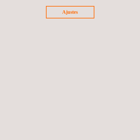
proyecto eólico en México
Ajustes
Noticias
28/04/2026
Applus+ obtiene la acreditación como Unidad de
Inspección Tipo C bajo la norma NMX-EC-17020-
IMNC-2014 ISO/IEC 17020:2012.