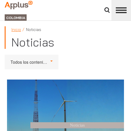
Cerrar
panel
APPLUS+
de
GROUP
división
COLOMBIA
Inicio
Noticias
Noticias
Todos los contenidos
Noticias