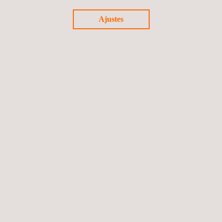
Colombia
Ajustes
Eventos
11/08/2025
Applus+ en la Rio Innovation Week 2025: Innovación y
tecnología para un futuro más seguro y eficiente