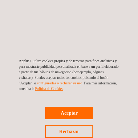
Applus+ lidera proyecto de inspección e integridad
estructural en el sector naval y offshore
Applus+ utiliza cookies propias y de terceros para fines analíticos y
para mostrarte publicidad personalizada en base a un perfil elaborado
a partir de tus hábitos de navegación (por ejemplo, páginas
visitadas). Puedes aceptar todas las cookies pulsando el botón
“Aceptar” o
configurarlas o rechazar su uso.
Para más información,
consulta la
Política de Cookies
. ​​
Noticias
Aceptar
19/08/2025
Applus+ implementa sistema de monitoreo ambiental
Rechazar
continuo en tres aeropuertos internacionales de