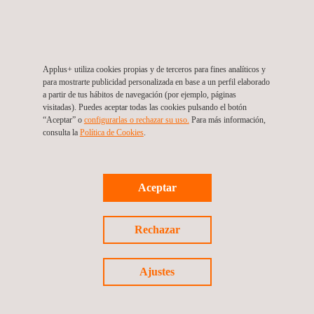
Por último, es de resaltar que Applus+ trabaja en concordancia
con las necesidades de sus clientes, brindando soluciones
ajustadas a la medida y generando siempre un valor agregado
para el aseguramiento de la integridad de sus activos.
Applus+ utiliza cookies propias y de terceros para fines analíticos y
para mostrarte publicidad personalizada en base a un perfil elaborado
a partir de tus hábitos de navegación (por ejemplo, páginas
visitadas). Puedes aceptar todas las cookies pulsando el botón
“Aceptar” o
configurarlas o rechazar su uso.
Para más información,
consulta la
Política de Cookies
. ​​
Volver a noticias
Aceptar
Noticia anterior
Siguiente noticia
Rechazar
Ajustes
Síguenos