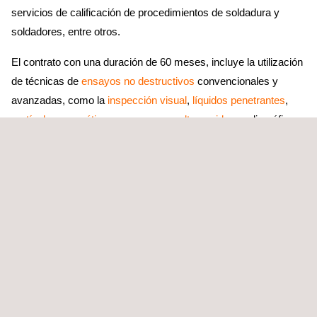
servicios de calificación de procedimientos de soldadura y
soldadores, entre otros.
El contrato con una duración de 60 meses, incluye la utilización
de técnicas de
ensayos no destructivos
convencionales y
avanzadas, como la
inspección visual
,
líquidos penetrantes
,
partículas magnéticas
,
ensayos por ultrasonidos
, radiográficos,
electromagnéticos, acústicos, entras técnicas avanzadas.
Los hallazgos arrojados durante las primeras fases han
permitido elaborar acciones correctivas y preventivas para las
plantas que opera el cliente.
Adicionalmente, como valor agregado, Applus+ capacitará al
cliente en procedimientos técnicos como: Gammagrafía
Industrial, Emisión Acústica, Ondas Guiadas y en temas de
Ingeniería de Confiabilidad y su importancia.